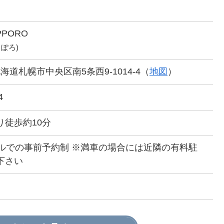
APPORO
っぽろ)
5 北海道札幌市中央区南5条西9-1014-4（
地図
）
4
り徒歩約10分
ールでの事前予約制 ※満車の場合には近隣の有料駐
下さい