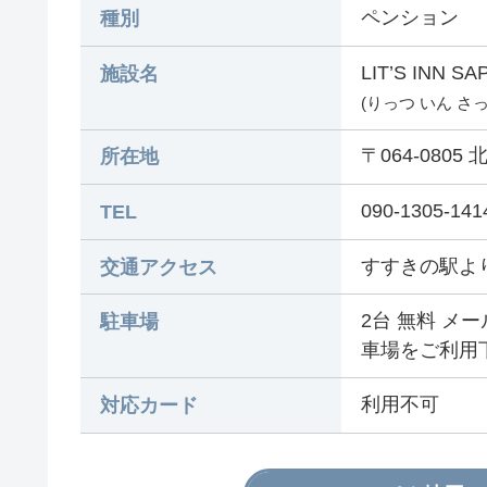
ペンション
種別
LIT’S INN S
施設名
(りっつ いん さ
〒064-080
所在地
090-1305-141
TEL
すすきの駅よ
交通アクセス
2台 無料 メ
駐車場
車場をご利用
利用不可
対応カード