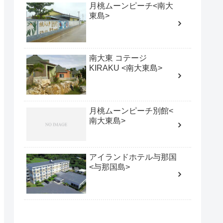
月桃ムーンピーチ<南大
東島>
南大東 コテージ
KIRAKU <南大東島>
月桃ムーンピーチ別館<
南大東島>
アイランドホテル与那国
<与那国島>