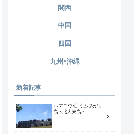
関西
中国
四国
九州･沖縄
新着記事
ハマユウ荘 うふあがり
島 <北大東島>