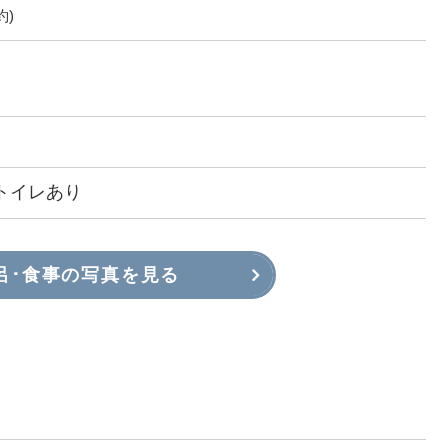
約)
トイレあり
呂･食事の写真を見る