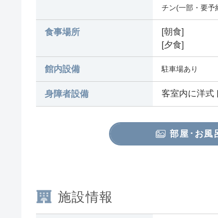
チン(一部・要予
[朝食]
食事場所
[夕食]
館内設備
駐車場あり
客室内に洋式
身障者設備
部屋･お風
施設情報