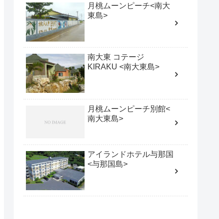
月桃ムーンピーチ<南大
東島>
南大東 コテージ
KIRAKU <南大東島>
月桃ムーンピーチ別館<
南大東島>
アイランドホテル与那国
<与那国島>