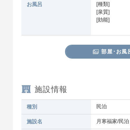
[種類]
お風呂
[泉質]
[効能]
部屋･お風
施設情報
民泊
種別
月寒福家/民泊【V
施設名