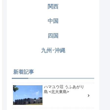
関西
中国
四国
九州･沖縄
新着記事
ハマユウ荘 うふあがり
島 <北大東島>