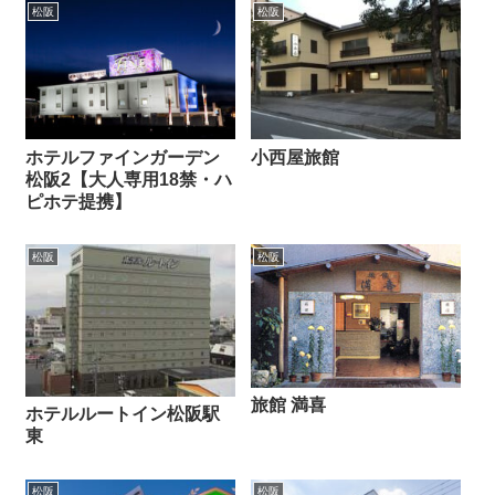
松阪
松阪
ホテルファインガーデン
小西屋旅館
松阪2【大人専用18禁・ハ
ピホテ提携】
松阪
松阪
旅館 満喜
ホテルルートイン松阪駅
東
松阪
松阪