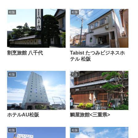
松阪
松阪
割烹旅館 八千代
Tabist たつみビジネスホ
テル 松阪
松阪
松阪
ホテルAU松阪
鯛屋旅館<三重県>
松阪
松阪