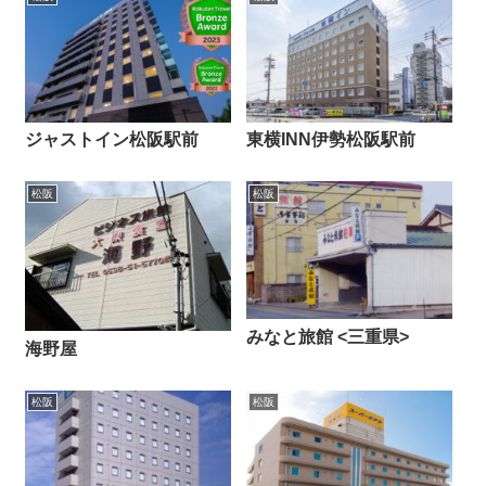
ジャストイン松阪駅前
東横INN伊勢松阪駅前
松阪
松阪
みなと旅館 <三重県>
海野屋
松阪
松阪