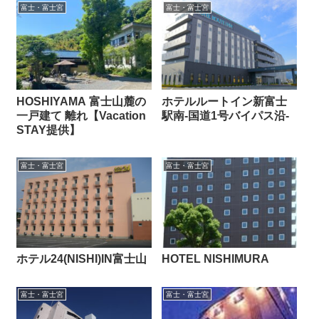
富士・富士宮
富士・富士宮
HOSHIYAMA 富士山麓の
ホテルルートイン新富士
一戸建て 離れ【Vacation
駅南‐国道1号バイパス沿‐
STAY提供】
富士・富士宮
富士・富士宮
ホテル24(NISHI)IN富士山
HOTEL NISHIMURA
富士・富士宮
富士・富士宮