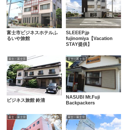
富士市ビジネスホテルふ
SLEEEP.jp
るいや旅館
fujinomiya【Vacation
STAY提供】
富士・富士宮
富士・富士宮
NASUBI Mt.Fuji
ビジネス旅館 鈴清
Backpackers
富士・富士宮
富士・富士宮