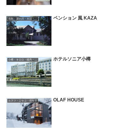
ペンション 風 KAZA
函館・湯の川・大沼・奥尻
ホテルソニア小樽
小樽・キロロ・積丹・余市
OLAF HOUSE
ルスツ・ニセコ・倶知安