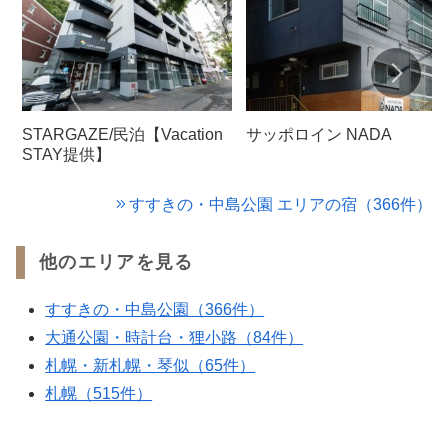
STARGAZE/民泊【Vacation
サッポロイン NADA
STAY提供】
すすきの・中島公園 エリアの宿（366件）
他のエリアを見る
すすきの・中島公園（366件）
大通公園・時計台・狸小路（84件）
札幌・新札幌・琴似（65件）
札幌（515件）