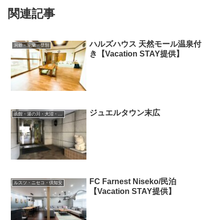
関連記事
ハルズハウス 天然モール温泉付
洞爺・室蘭・登別
き【Vacation STAY提供】
ジュエルタウン末広
函館・湯の川・大沼・奥尻
FC Farnest Niseko/民泊
ルスツ・ニセコ・倶知安
【Vacation STAY提供】