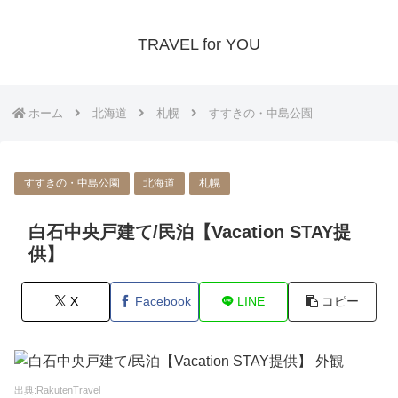
TRAVEL for YOU
ホーム
北海道
札幌
すすきの・中島公園
すすきの・中島公園
北海道
札幌
白石中央戸建て/民泊【Vacation STAY提
供】
X
Facebook
LINE
コピー
出典:RakutenTravel