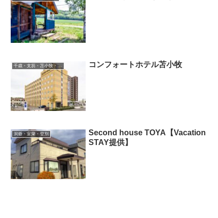
コンフォートホテル苫小牧
千歳・支笏・苫小牧・滝川・夕張・空知
Second house TOYA【Vacation
洞爺・室蘭・登別
STAY提供】