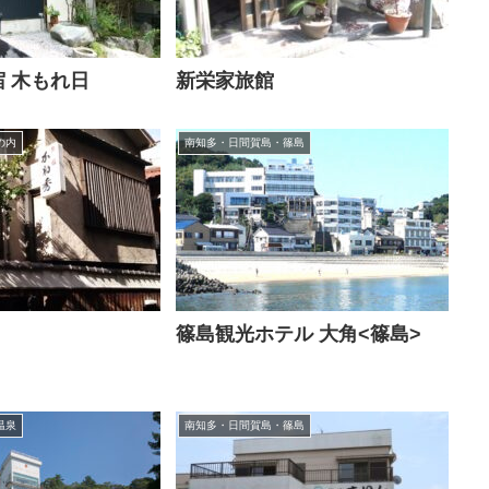
 木もれ日
新栄家旅館
の内
南知多・日間賀島・篠島
篠島観光ホテル 大角<篠島>
温泉
南知多・日間賀島・篠島