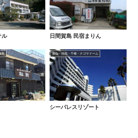
テル
日間賀島 民宿まりん
篠島
金山・熱田・千種・ナゴヤドーム
シーパレスリゾート