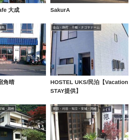
fe 大成
SakurA
篠島
金山・熱田・千種・ナゴヤドーム
宿角晴
HOSTEL UKS/民泊【Vacation
STAY提供】
安城・岡崎
豊田・刈谷・知立・安城・岡崎