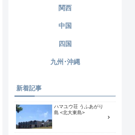
関西
中国
四国
九州･沖縄
新着記事
ハマユウ荘 うふあがり
島 <北大東島>