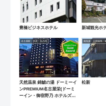
豊橋ビジネスホテル
新城観光ホ
名古屋駅・伏見・丸の内
南知多・日間賀島・
天然温泉 錦鯱の湯 ドーミーイ
松新
ンPREMIUM名古屋栄(ドーミ
ーイン・御宿野乃 ホテルズグ
ループ)