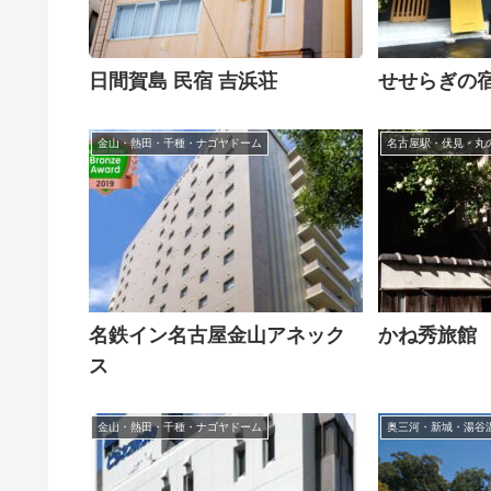
日間賀島 民宿 吉浜荘
せせらぎの宿
金山・熱田・千種・ナゴヤドーム
名古屋駅・伏見・丸
名鉄イン名古屋金山アネック
かね秀旅館
ス
金山・熱田・千種・ナゴヤドーム
奥三河・新城・湯谷