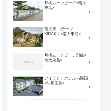
月桃ムーンピーチ<南大
東島>
南大東 コテージ
KIRAKU <南大東島>
月桃ムーンピーチ別館<
南大東島>
アイランドホテル与那国
<与那国島>