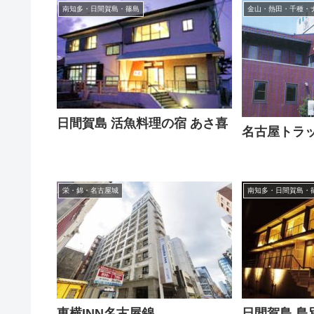
南知多・日間賀島・篠島
金山・熱田・千種・
日間賀島 活魚料理の宿 あさ喜
名古屋トラ
栄・錦・名古屋城
南知多・日間賀島・
東横INN名古屋錦
日間賀島 島