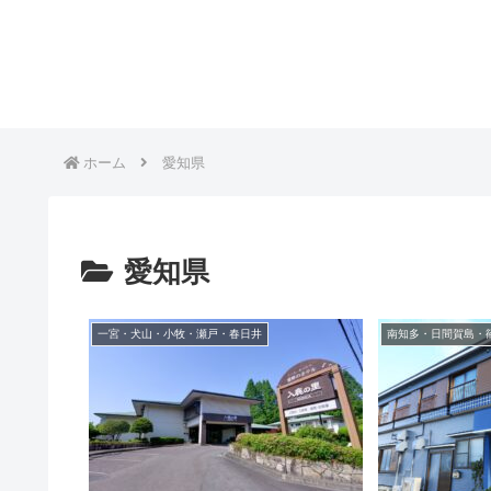
ホーム
愛知県
愛知県
一宮・犬山・小牧・瀬戸・春日井
南知多・日間賀島・