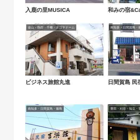
入鹿の里MUSICA
和みの宿&Ca
金山・熱田・千種・ナゴヤドーム
南知多・日間賀島・
ビジネス旅館丸進
日間賀島 民
南知多・日間賀島・篠島
豊田・刈谷・知立・