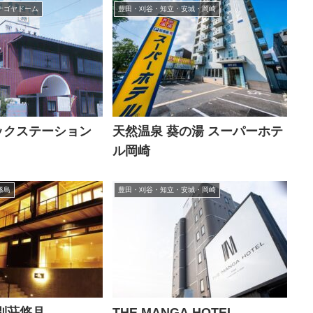
ナゴヤドーム
豊田・刈谷・知立・安城・岡崎
ックステーション
天然温泉 葵の湯 スーパーホテ
ル岡崎
篠島
豊田・刈谷・知立・安城・岡崎
別荘悠月
THE MANGA HOTEL