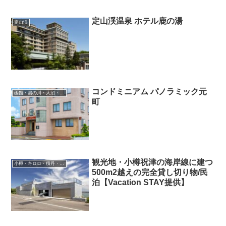
定山渓温泉 ホテル鹿の湯
定山渓
コンドミニアム パノラミック元
函館・湯の川・大沼・奥尻
町
観光地・小樽祝津の海岸線に建つ
小樽・キロロ・積丹・余市
500m2越えの完全貸し切り物/民
泊【Vacation STAY提供】