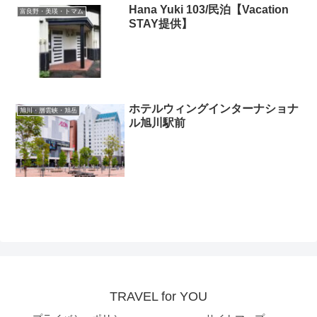
Hana Yuki 103/民泊【Vacation
富良野・美瑛・トマム
STAY提供】
ホテルウィングインターナショナ
旭川・層雲峡・旭岳
ル旭川駅前
TRAVEL for YOU