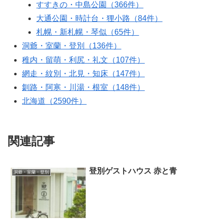
すすきの・中島公園（366件）
大通公園・時計台・狸小路（84件）
札幌・新札幌・琴似（65件）
洞爺・室蘭・登別（136件）
稚内・留萌・利尻・礼文（107件）
網走・紋別・北見・知床（147件）
釧路・阿寒・川湯・根室（148件）
北海道（2590件）
関連記事
登別ゲストハウス 赤と青
洞爺・室蘭・登別