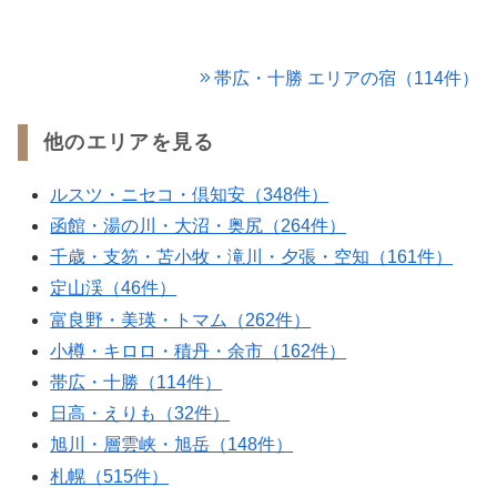
帯広・十勝 エリアの宿（114件）
他のエリアを見る
ルスツ・ニセコ・倶知安（348件）
函館・湯の川・大沼・奥尻（264件）
千歳・支笏・苫小牧・滝川・夕張・空知（161件）
定山渓（46件）
富良野・美瑛・トマム（262件）
小樽・キロロ・積丹・余市（162件）
帯広・十勝（114件）
日高・えりも（32件）
旭川・層雲峡・旭岳（148件）
札幌（515件）