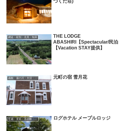
つくだ荘)
THE LODGE
網走・紋別・北見・知床
ABASHIRI【Spectacular/民泊
【Vacation STAY提供】
元町の宿 雪月花
函館・湯の川・大沼・奥尻
ログホテル メープルロッジ
千歳・支笏・苫小牧・滝川・夕張・空知