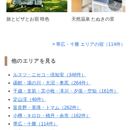
旅とピザとお宿 咲色
天然温泉 たぬきの里
帯広・十勝 エリアの宿（114件）
他のエリアを見る
ルスツ・ニセコ・倶知安（348件）
函館・湯の川・大沼・奥尻（264件）
千歳・支笏・苫小牧・滝川・夕張・空知（161件）
定山渓（46件）
富良野・美瑛・トマム（262件）
小樽・キロロ・積丹・余市（162件）
帯広・十勝（114件）