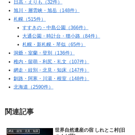
日高・えりも（32件）
旭川・層雲峡・旭岳（148件）
札幌（515件）
すすきの・中島公園（366件）
大通公園・時計台・狸小路（84件）
札幌・新札幌・琴似（65件）
洞爺・室蘭・登別（136件）
稚内・留萌・利尻・礼文（107件）
網走・紋別・北見・知床（147件）
釧路・阿寒・川湯・根室（148件）
北海道（2590件）
関連記事
世界自然遺産の宿 しれとこ村(旧
網走・紋別・北見・知床