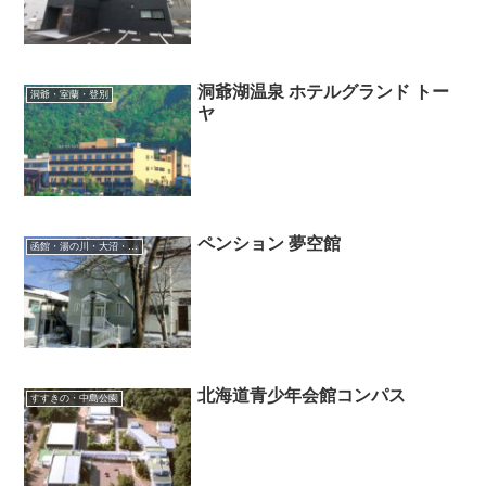
洞爺湖温泉 ホテルグランド トー
洞爺・室蘭・登別
ヤ
ペンション 夢空館
函館・湯の川・大沼・奥尻
北海道青少年会館コンパス
すすきの・中島公園