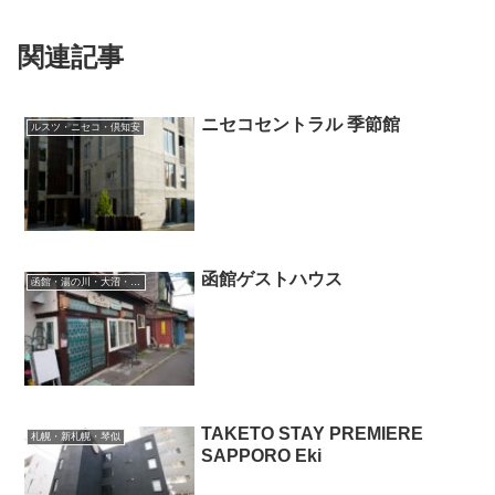
関連記事
ニセコセントラル 季節館
ルスツ・ニセコ・倶知安
函館ゲストハウス
函館・湯の川・大沼・奥尻
TAKETO STAY PREMIERE
札幌・新札幌・琴似
SAPPORO Eki