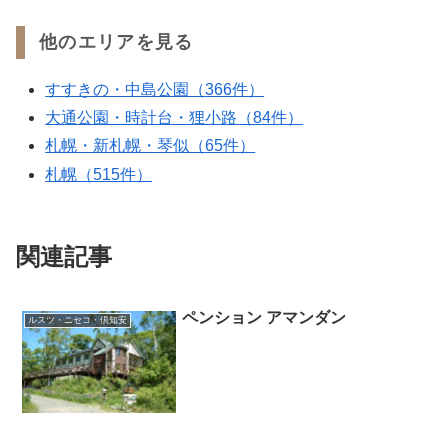
他のエリアを見る
すすきの・中島公園（366件）
大通公園・時計台・狸小路（84件）
札幌・新札幌・琴似（65件）
札幌（515件）
関連記事
ペンション アマンダン
ルスツ・ニセコ・倶知安