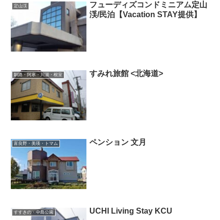
フューディズコンドミニアム定山
定山渓
渓/民泊【Vacation STAY提供】
すみれ旅館 <北海道>
釧路・阿寒・川湯・根室
ペンション 文月
富良野・美瑛・トマム
UCHI Living Stay KCU
すすきの・中島公園