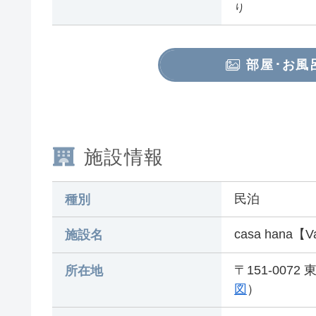
り
部屋･お風
施設情報
民泊
種別
casa hana【V
施設名
〒151-007
所在地
図
）