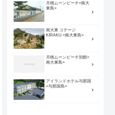
月桃ムーンピーチ<南大
東島>
南大東 コテージ
KIRAKU <南大東島>
月桃ムーンピーチ別館<
南大東島>
アイランドホテル与那国
<与那国島>