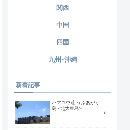
関西
中国
四国
九州･沖縄
新着記事
ハマユウ荘 うふあがり
島 <北大東島>