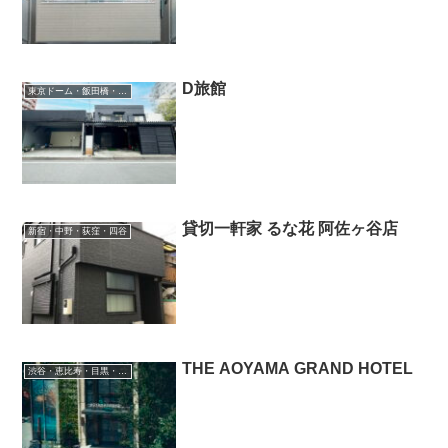
D旅館
東京ドーム・飯田橋・御茶ノ水
貸切一軒家 るな花 阿佐ヶ谷店
新宿・中野・荻窪・四谷
THE AOYAMA GRAND HOTEL
渋谷・恵比寿・目黒・二子玉川