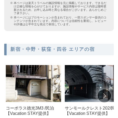
本ページは楽天トラベルの施設情報を元に掲載しております。できるだ
け正確な情報を心がけておりますが、施設情報やサービス内容は随時更
新されるため、お申し込み時と異なる場合がございます。あらかじめご
了承下さい。
本ページにはプロモーションが含まれており、一部スポンサー提供のコ
ンテンツが含まれています。内容については信頼性を重視し、レビュー
や評価は公平中立な視点で表現しています。
新宿・中野・荻窪・四谷 エリアの宿
コーポラス徳光3M3 /民泊
サンモールクレスト202/民
【Vacation STAY提供】
【Vacation STAY提供】