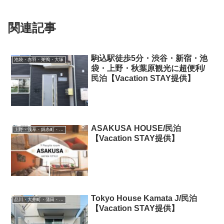
関連記事
駒込駅徒歩5分・渋谷・新宿・池
池袋・赤羽・巣鴨・大塚
袋・上野・秋葉原観光に超便利/
民泊【Vacation STAY提供】
ASAKUSA HOUSE/民泊
上野・浅草・錦糸町・新小岩・北千住
【Vacation STAY提供】
Tokyo House Kamata J/民泊
品川・大井町・蒲田・羽田空港
【Vacation STAY提供】