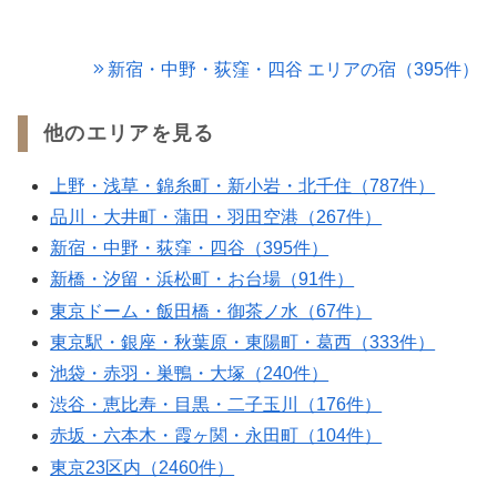
新宿・中野・荻窪・四谷 エリアの宿（395件）
他のエリアを見る
上野・浅草・錦糸町・新小岩・北千住（787件）
品川・大井町・蒲田・羽田空港（267件）
新宿・中野・荻窪・四谷（395件）
新橋・汐留・浜松町・お台場（91件）
東京ドーム・飯田橋・御茶ノ水（67件）
東京駅・銀座・秋葉原・東陽町・葛西（333件）
池袋・赤羽・巣鴨・大塚（240件）
渋谷・恵比寿・目黒・二子玉川（176件）
赤坂・六本木・霞ヶ関・永田町（104件）
東京23区内（2460件）