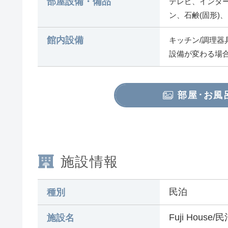
部屋設備・備品
テレビ、インター
ン、石鹸(固形)
館内設備
キッチン/調理器
設備が変わる場
部屋･お風
施設情報
民泊
種別
Fuji House
施設名