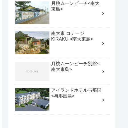
月桃ムーンピーチ<南大
東島>
南大東 コテージ
KIRAKU <南大東島>
月桃ムーンピーチ別館<
南大東島>
アイランドホテル与那国
<与那国島>