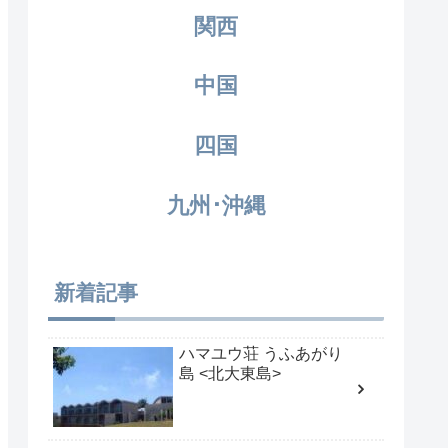
関西
中国
四国
九州･沖縄
新着記事
ハマユウ荘 うふあがり
島 <北大東島>