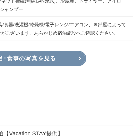
ネット接続(無線LAN形式)、冷蔵庫、ドライヤー、アイロ
、シャンプー
具/食器/洗濯機/乾燥機/電子レンジ/エアコン、※部屋によって
合がございます。あらかじめ宿泊施設へご確認ください。
呂･食事の写真を見る
/民泊【Vacation STAY提供】