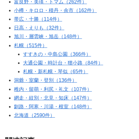
富良野・美瑛・トマム（262件）
小樽・キロロ・積丹・余市（162件）
帯広・十勝（114件）
日高・えりも（32件）
旭川・層雲峡・旭岳（148件）
札幌（515件）
すすきの・中島公園（366件）
大通公園・時計台・狸小路（84件）
札幌・新札幌・琴似（65件）
洞爺・室蘭・登別（136件）
稚内・留萌・利尻・礼文（107件）
網走・紋別・北見・知床（147件）
釧路・阿寒・川湯・根室（148件）
北海道（2590件）