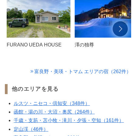
澤の独尊
FURANO UEDA HOUSE
富良野・美瑛・トマム エリアの宿（262件）
他のエリアを見る
ルスツ・ニセコ・倶知安（348件）
函館・湯の川・大沼・奥尻（264件）
千歳・支笏・苫小牧・滝川・夕張・空知（161件）
定山渓（46件）