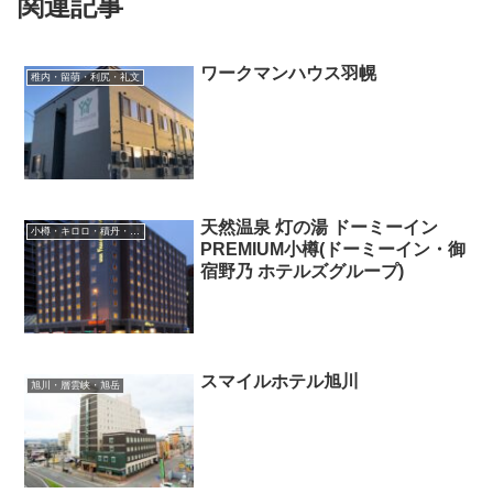
関連記事
ワークマンハウス羽幌
稚内・留萌・利尻・礼文
天然温泉 灯の湯 ドーミーイン
小樽・キロロ・積丹・余市
PREMIUM小樽(ドーミーイン・御
宿野乃 ホテルズグループ)
スマイルホテル旭川
旭川・層雲峡・旭岳