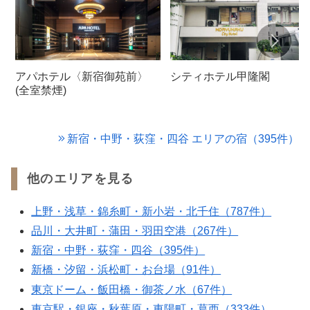
アパホテル〈新宿御苑前〉
シティホテル甲隆閣
(全室禁煙)
新宿・中野・荻窪・四谷 エリアの宿（395件）
他のエリアを見る
上野・浅草・錦糸町・新小岩・北千住（787件）
品川・大井町・蒲田・羽田空港（267件）
新宿・中野・荻窪・四谷（395件）
新橋・汐留・浜松町・お台場（91件）
東京ドーム・飯田橋・御茶ノ水（67件）
東京駅・銀座・秋葉原・東陽町・葛西（333件）