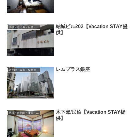
結城ビル202【Vacation STAY提
渋谷・恵比寿・目黒・二子玉川
供】
レムプラス銀座
東京駅・銀座・秋葉原・東陽町・葛西
木下邸/民泊【Vacation STAY提
品川・大井町・蒲田・羽田空港
供】