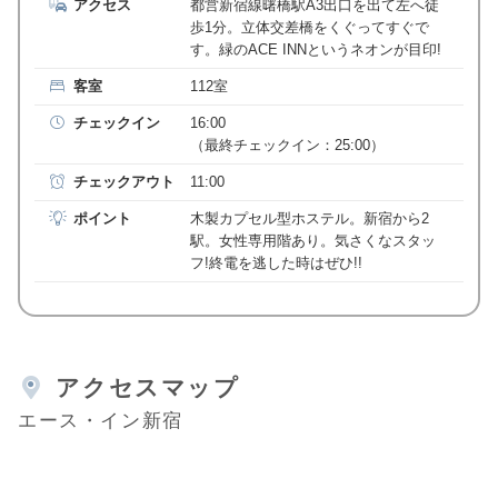
アクセス
都営新宿線曙橋駅A3出口を出て左へ徒
歩1分。立体交差橋をくぐってすぐで
す。緑のACE INNというネオンが目印!
客室
112室
チェックイン
16:00
（最終チェックイン：25:00）
チェックアウト
11:00
ポイント
木製カプセル型ホステル。新宿から2
駅。女性専用階あり。気さくなスタッ
フ!終電を逃した時はぜひ!!
アクセスマップ
エース・イン新宿