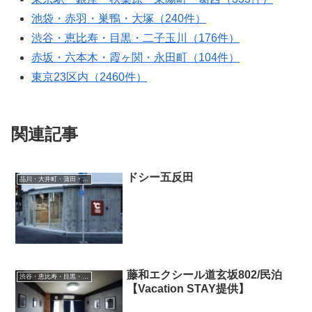
池袋・赤羽・巣鴨・大塚（240件）
渋谷・恵比寿・目黒・二子玉川（176件）
赤坂・六本木・霞ヶ関・永田町（104件）
東京23区内（2460件）
関連記事
ドシー五反田
品川・大井町・蒲田・羽田空港
藤和エクシール道玄坂802/民泊
渋谷・恵比寿・目黒・二子玉川
【Vacation STAY提供】