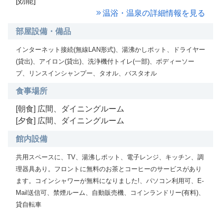
[効能]
温浴・温泉の詳細情報を見る
部屋設備・備品
インターネット接続(無線LAN形式)、湯沸かしポット、ドライヤー
(貸出)、アイロン(貸出)、洗浄機付トイレ(一部)、ボディーソー
プ、リンスインシャンプー、タオル、バスタオル
食事場所
[朝食] 広間、ダイニングルーム
[夕食] 広間、ダイニングルーム
館内設備
共用スペースに、TV、湯沸しポット、電子レンジ、キッチン、調
理器具あり。フロントに無料のお茶とコーヒーのサービスがあり
ます。コインシャワーが無料になりました!、パソコン利用可、E-
Mail送信可、禁煙ルーム、自動販売機、コインランドリー(有料)、
貸自転車