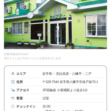
出典:RakutenTravel
当サイトにはプロモーションが含まれています
エリア
岩手県
安比高原・八幡平・二戸
住所
〒028-7544 岩手県八幡平市保戸坂70-1
アクセス
JR花輪線 小屋畑駅より徒歩1分
客室
12室
チェックイン
15:00