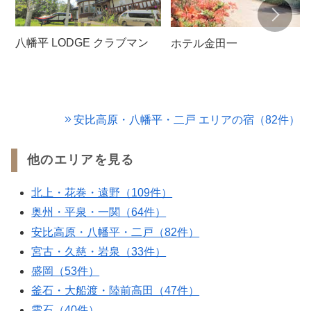
八幡平 LODGE クラブマン
ホテル金田一
安比高原・八幡平・二戸 エリアの宿（82件）
他のエリアを見る
北上・花巻・遠野（109件）
奥州・平泉・一関（64件）
安比高原・八幡平・二戸（82件）
宮古・久慈・岩泉（33件）
盛岡（53件）
釜石・大船渡・陸前高田（47件）
雫石（40件）