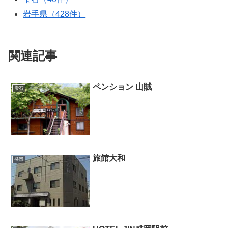
岩手県（428件）
関連記事
ペンション 山賊
雫石
旅館大和
盛岡