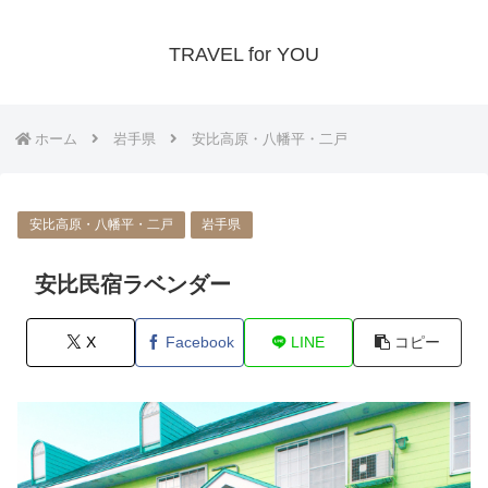
TRAVEL for YOU
ホーム
岩手県
安比高原・八幡平・二戸
安比高原・八幡平・二戸
岩手県
安比民宿ラベンダー
X
Facebook
LINE
コピー