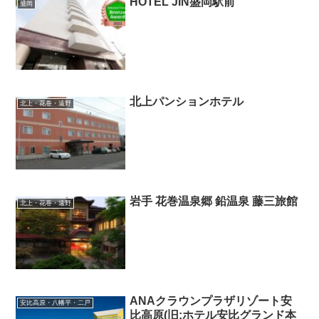
HOTEL JIN盛岡駅前
盛岡
北上パンションホテル
北上・花巻・遠野
岩手 花巻温泉郷 鉛温泉 藤三旅館
北上・花巻・遠野
ANAクラウンプラザリゾート安
安比高原・八幡平・二戸
比高原(旧:ホテル安比グランド本