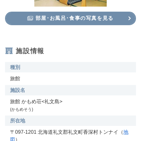
部屋･お風呂･食事の写真を見る
施設情報
種別
旅館
施設名
旅館 かもめ荘<礼文島>
(かもめそう)
所在地
〒097-1201 北海道礼文郡礼文町香深村トンナイ（
地
図
）