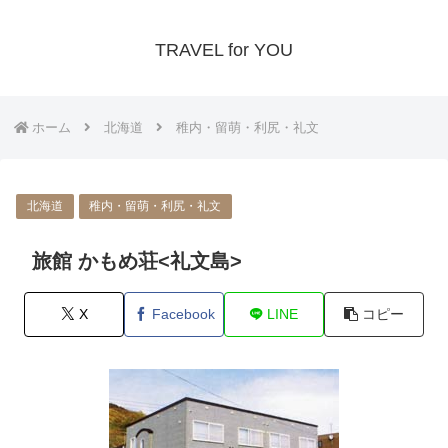
TRAVEL for YOU
ホーム
北海道
稚内・留萌・利尻・礼文
北海道
稚内・留萌・利尻・礼文
旅館 かもめ荘<礼文島>
X
Facebook
LINE
コピー