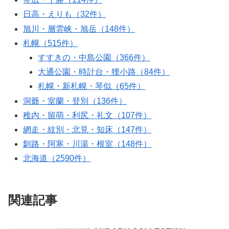
日高・えりも（32件）
旭川・層雲峡・旭岳（148件）
札幌（515件）
すすきの・中島公園（366件）
大通公園・時計台・狸小路（84件）
札幌・新札幌・琴似（65件）
洞爺・室蘭・登別（136件）
稚内・留萌・利尻・礼文（107件）
網走・紋別・北見・知床（147件）
釧路・阿寒・川湯・根室（148件）
北海道（2590件）
関連記事