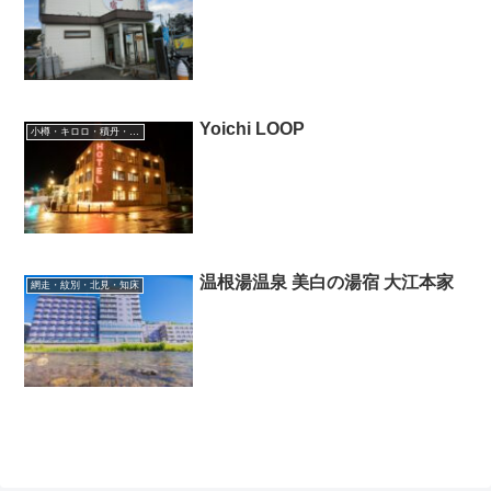
Yoichi LOOP
小樽・キロロ・積丹・余市
温根湯温泉 美白の湯宿 大江本家
網走・紋別・北見・知床