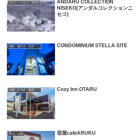
ANDARU COLLECTION
ルスツ・ニセコ・倶知安
NISEKO(アンダルコレクションニ
セコ)
CONDOMINIUM STELLA SITE
函館・湯の川・大沼・奥尻
Cozy Inn OTARU
小樽・キロロ・積丹・余市
宿屋cafeARUKU
帯広・十勝