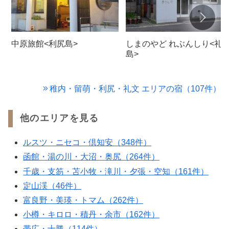
中原旅館<利尻島>
しまのやど れぶんしり<礼
島>
稚内・留萌・利尻・礼文 エリアの宿（107件）
他のエリアを見る
ルスツ・ニセコ・倶知安（348件）
函館・湯の川・大沼・奥尻（264件）
千歳・支笏・苫小牧・滝川・夕張・空知（161件）
定山渓（46件）
富良野・美瑛・トマム（262件）
小樽・キロロ・積丹・余市（162件）
帯広・十勝（114件）