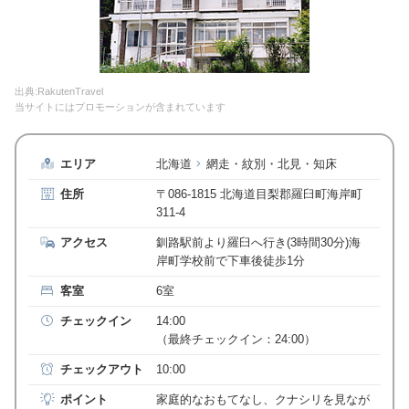
出典:RakutenTravel
当サイトにはプロモーションが含まれています
エリア
北海道
網走・紋別・北見・知床
住所
〒086-1815 北海道目梨郡羅臼町海岸町
311-4
アクセス
釧路駅前より羅臼へ行き(3時間30分)海
岸町学校前で下車後徒歩1分
客室
6室
チェックイン
14:00
（最終チェックイン：24:00）
チェックアウト
10:00
ポイント
家庭的なおもてなし、クナシリを見なが