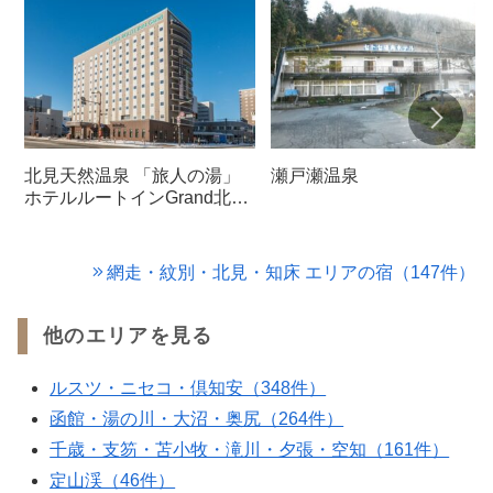
北見天然温泉 「旅人の湯」
瀬戸瀬温泉
ホテルルートインGrand北見
駅前
網走・紋別・北見・知床 エリアの宿（147件）
他のエリアを見る
ルスツ・ニセコ・倶知安（348件）
函館・湯の川・大沼・奥尻（264件）
千歳・支笏・苫小牧・滝川・夕張・空知（161件）
定山渓（46件）