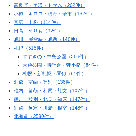
富良野・美瑛・トマム（262件）
小樽・キロロ・積丹・余市（162件）
帯広・十勝（114件）
日高・えりも（32件）
旭川・層雲峡・旭岳（148件）
札幌（515件）
すすきの・中島公園（366件）
大通公園・時計台・狸小路（84件）
札幌・新札幌・琴似（65件）
洞爺・室蘭・登別（136件）
稚内・留萌・利尻・礼文（107件）
網走・紋別・北見・知床（147件）
釧路・阿寒・川湯・根室（148件）
北海道（2590件）