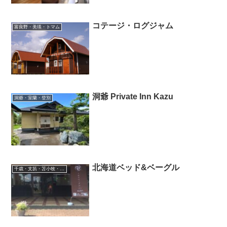
コテージ・ログジャム
富良野・美瑛・トマム
洞爺 Private Inn Kazu
洞爺・室蘭・登別
北海道ベッド&ベーグル
千歳・支笏・苫小牧・滝川・夕張・空知