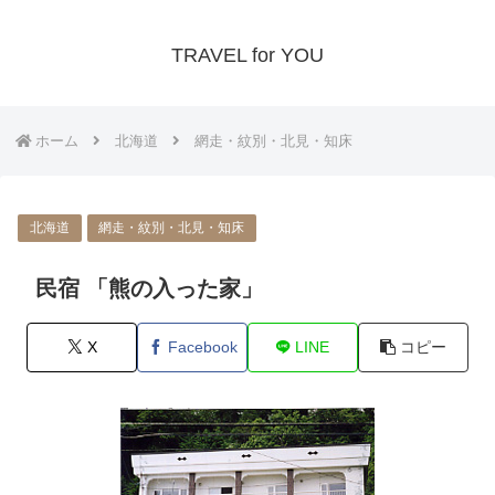
TRAVEL for YOU
ホーム
北海道
網走・紋別・北見・知床
北海道
網走・紋別・北見・知床
民宿 「熊の入った家」
X
Facebook
LINE
コピー