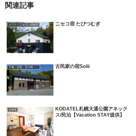
関連記事
ニセコ宿 たびつむぎ
ルスツ・ニセコ・倶知安
古民家の宿Solii
千歳・支笏・苫小牧・滝川・夕張・空知
KODATEL札幌大通公園アネック
北海道
ス/民泊【Vacation STAY提供】