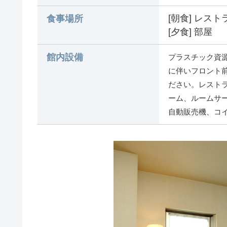
[朝食] レスト
食事場所
[夕食] 部屋
館内設備
プラスチック資
に伴いフロント
ださい。レスト
ーム、ルームサ
自動販売機、コイ