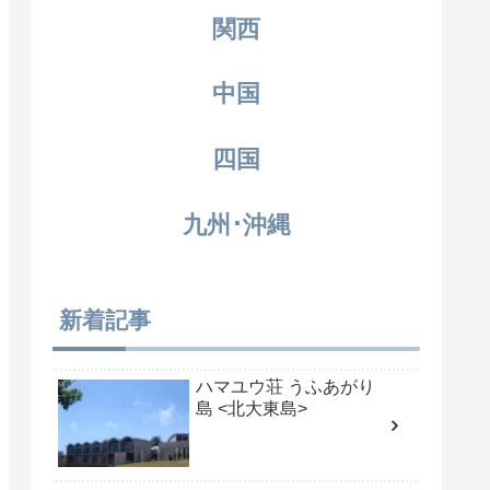
関西
中国
四国
九州･沖縄
新着記事
ハマユウ荘 うふあがり
島 <北大東島>