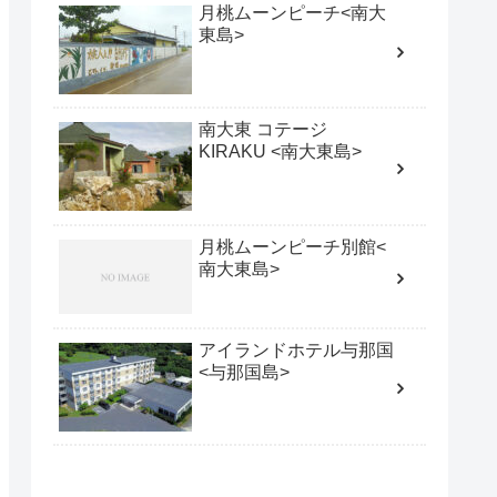
月桃ムーンピーチ<南大
東島>
南大東 コテージ
KIRAKU <南大東島>
月桃ムーンピーチ別館<
南大東島>
アイランドホテル与那国
<与那国島>