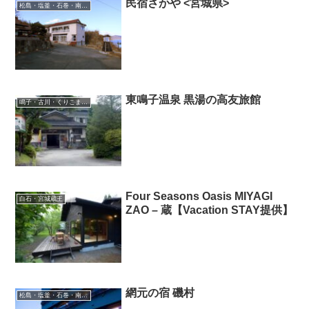
民宿さかや <宮城県>
松島・塩釜・石巻・南三陸・気仙沼
東鳴子温泉 黒湯の高友旅館
鳴子・古川・くりこま高原
Four Seasons Oasis MIYAGI
白石・宮城蔵王
ZAO – 蔵【Vacation STAY提供】
網元の宿 磯村
松島・塩釜・石巻・南三陸・気仙沼