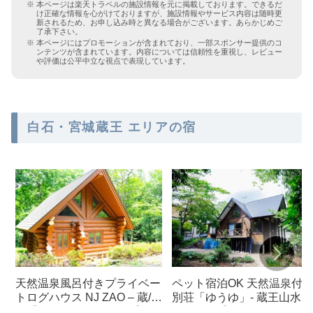
本ページは楽天トラベルの施設情報を元に掲載しております。できるだ
け正確な情報を心がけておりますが、施設情報やサービス内容は随時更
新されるため、お申し込み時と異なる場合がございます。あらかじめご
了承下さい。
本ページにはプロモーションが含まれており、一部スポンサー提供のコ
ンテンツが含まれています。内容については信頼性を重視し、レビュー
や評価は公平中立な視点で表現しています。
白石・宮城蔵王 エリアの宿
天然温泉風呂付きプライベー
ペット宿泊OK 天然温泉付
トログハウス NJ ZAO – 蔵/民
別荘「ゆうゆ」- 蔵王山水苑
泊【Vacation STAY提供】
ガイアリ【Vacation STAY