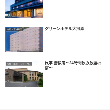
グリーンホテル大河原
白石・宮城蔵王
旅亭 雲静庵〜24時間飲み放題の
松島・塩釜・石巻・南三陸・気仙沼
宿〜