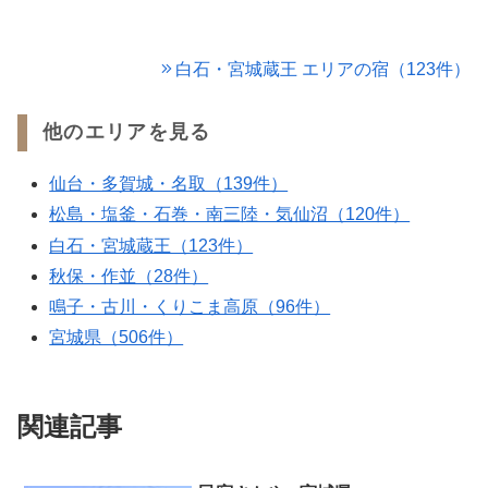
供】
白石・宮城蔵王 エリアの宿（123件）
他のエリアを見る
仙台・多賀城・名取（139件）
松島・塩釜・石巻・南三陸・気仙沼（120件）
白石・宮城蔵王（123件）
秋保・作並（28件）
鳴子・古川・くりこま高原（96件）
宮城県（506件）
関連記事