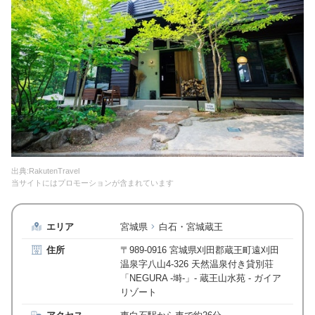
出典:RakutenTravel
当サイトにはプロモーションが含まれています
エリア
宮城県
白石・宮城蔵王
住所
〒989-0916 宮城県刈田郡蔵王町遠刈田
温泉字八山4-326 天然温泉付き貸別荘
「NEGURA -塒-」- 蔵王山水苑 - ガイア
リゾート