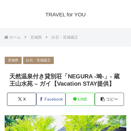
TRAVEL for YOU
ホーム
宮城県
白石・宮城蔵王
宮城県
白石・宮城蔵王
天然温泉付き貸別荘「NEGURA -塒-」- 蔵
王山水苑 – ガイ【Vacation STAY提供】
X
Facebook
LINE
コピー