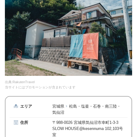
出典:RakutenTravel
当サイトにはプロモーションが含まれています
エリア
宮城県
松島・塩釜・石巻・南三陸・
気仙沼
住所
〒988-0026 宮城県気仙沼市幸町1-3-3
SLOW HOUSE@kesennuma 102,103号
室