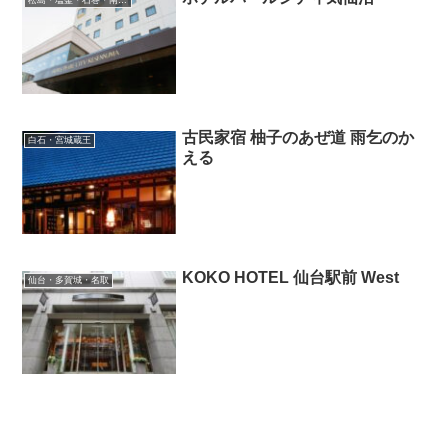
松島・塩釜・石巻・南三陸・気仙沼
古民家宿 柚子のあぜ道 雨乞のか
白石・宮城蔵王
える
KOKO HOTEL 仙台駅前 West
仙台・多賀城・名取