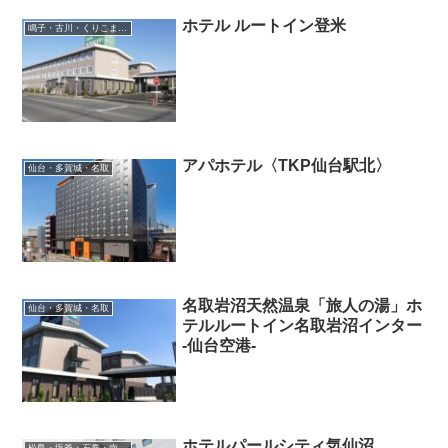
ホテル ルートイン登米
鳴子・古川・くりこま高原
アパホテル〈TKP仙台駅北〉
仙台・多賀城・名取
名取岩沼天然温泉「旅人の湯」ホ
仙台・多賀城・名取
テルルートイン名取岩沼インター
-仙台空港-
ホテルパールシティ気仙沼