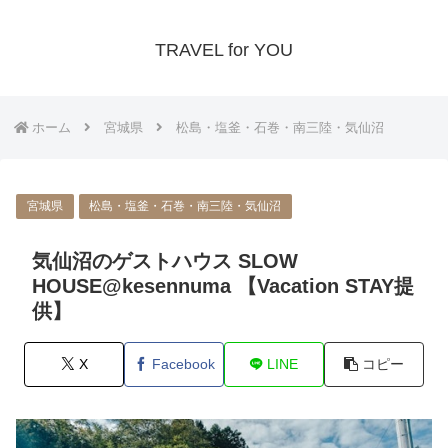
TRAVEL for YOU
ホーム
宮城県
松島・塩釜・石巻・南三陸・気仙沼
宮城県
松島・塩釜・石巻・南三陸・気仙沼
気仙沼のゲストハウス SLOW
HOUSE@kesennuma 【Vacation STAY提
供】
X
Facebook
LINE
コピー