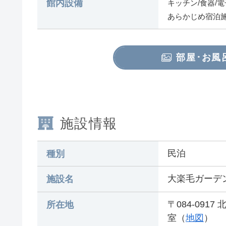
館内設備
キッチン/食器/
あらかじめ宿泊
部屋･お風
施設情報
民泊
種別
大楽毛ガーデン5
施設名
〒084-091
所在地
室（
地図
）