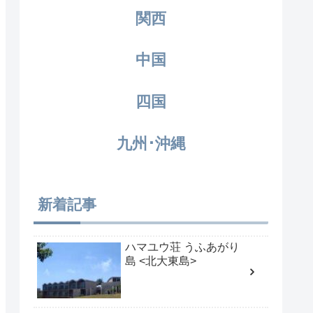
関西
中国
四国
九州･沖縄
新着記事
ハマユウ荘 うふあがり
島 <北大東島>