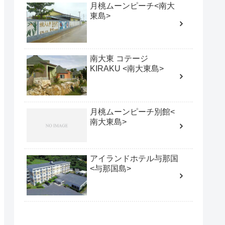
月桃ムーンピーチ<南大
東島>
南大東 コテージ
KIRAKU <南大東島>
月桃ムーンピーチ別館<
南大東島>
アイランドホテル与那国
<与那国島>