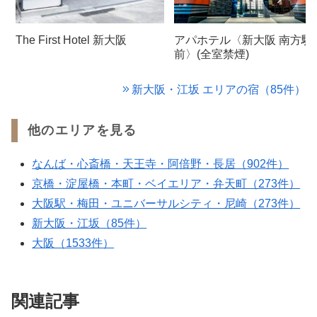
The First Hotel 新大阪
アパホテル〈新大阪 南方駅
前〉(全室禁煙)
新大阪・江坂 エリアの宿（85件）
他のエリアを見る
なんば・心斎橋・天王寺・阿倍野・長居（902件）
京橋・淀屋橋・本町・ベイエリア・弁天町（273件）
大阪駅・梅田・ユニバーサルシティ・尼崎（273件）
新大阪・江坂（85件）
大阪（1533件）
関連記事