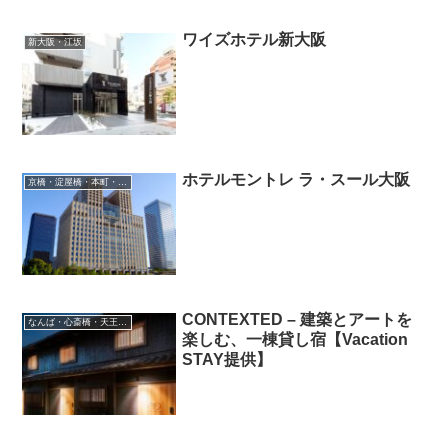
ワイズホテル新大阪
新大阪・江坂
ホテルモントレ ラ・スール大阪
京橋・淀屋橋・本町・ベイエリア・弁天町
CONTEXTED – 建築とアートを
なんば・心斎橋・天王寺・阿倍野・長居
楽しむ、一棟貸し宿【Vacation
STAY提供】