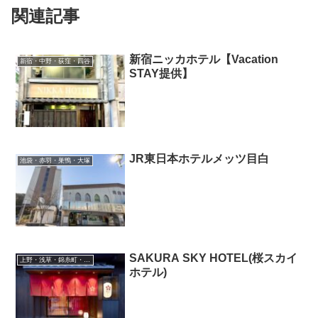
関連記事
新宿ニッカホテル【Vacation
新宿・中野・荻窪・四谷
STAY提供】
JR東日本ホテルメッツ目白
池袋・赤羽・巣鴨・大塚
SAKURA SKY HOTEL(桜スカイ
上野・浅草・錦糸町・新小岩・北千住
ホテル)