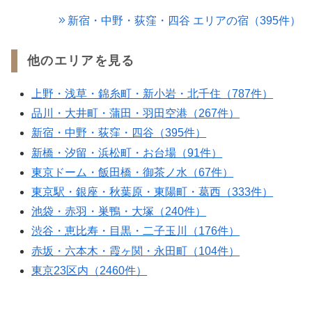
新宿・中野・荻窪・四谷 エリアの宿（395件）
他のエリアを見る
上野・浅草・錦糸町・新小岩・北千住（787件）
品川・大井町・蒲田・羽田空港（267件）
新宿・中野・荻窪・四谷（395件）
新橋・汐留・浜松町・お台場（91件）
東京ドーム・飯田橋・御茶ノ水（67件）
東京駅・銀座・秋葉原・東陽町・葛西（333件）
池袋・赤羽・巣鴨・大塚（240件）
渋谷・恵比寿・目黒・二子玉川（176件）
赤坂・六本木・霞ヶ関・永田町（104件）
東京23区内（2460件）