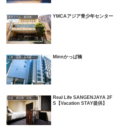
YMCAアジア青少年センター
東京ドーム・飯田橋・御茶ノ水
Minnかっぱ橋
上野・浅草・錦糸町・新小岩・北千住
Real Life SANGENJAYA 2F
渋谷・恵比寿・目黒・二子玉川
S【Vacation STAY提供】