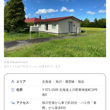
出典:RakutenTravel
当サイトにはプロモーションが含まれています
エリア
北海道
旭川・層雲峡・旭岳
住所
〒071-1549 北海道上川郡東神楽町19号
南5
アクセス
旭川空港から車で約10分・バス停「東
橋」から徒歩6分