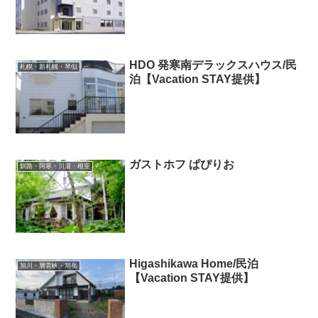
HDO 発寒南デラックスハウス/民
札幌・新札幌・琴似
泊【Vacation STAY提供】
ガストホフ ぱぴりお
釧路・阿寒・川湯・根室
Higashikawa Home/民泊
旭川・層雲峡・旭岳
【Vacation STAY提供】