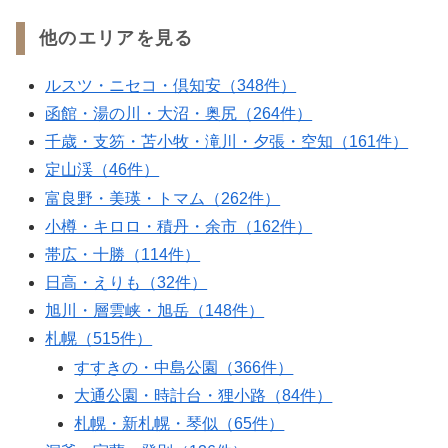
他のエリアを見る
ルスツ・ニセコ・倶知安（348件）
函館・湯の川・大沼・奥尻（264件）
千歳・支笏・苫小牧・滝川・夕張・空知（161件）
定山渓（46件）
富良野・美瑛・トマム（262件）
小樽・キロロ・積丹・余市（162件）
帯広・十勝（114件）
日高・えりも（32件）
旭川・層雲峡・旭岳（148件）
札幌（515件）
すすきの・中島公園（366件）
大通公園・時計台・狸小路（84件）
札幌・新札幌・琴似（65件）