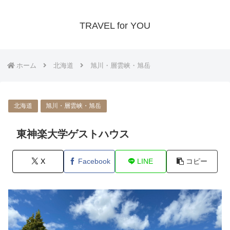
TRAVEL for YOU
ホーム
北海道
旭川・層雲峡・旭岳
北海道
旭川・層雲峡・旭岳
東神楽大学ゲストハウス
X
Facebook
LINE
コピー