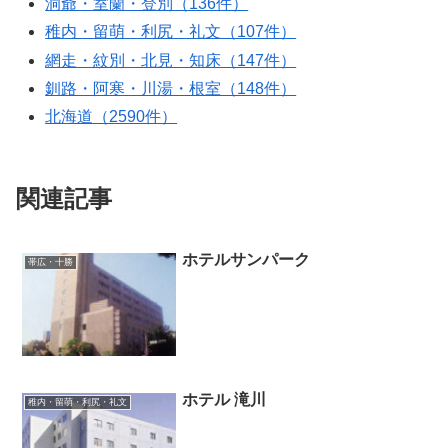
洞爺・室蘭・登別（136件）
稚内・留萌・利尻・礼文（107件）
網走・紋別・北見・知床（147件）
釧路・阿寒・川湯・根室（148件）
北海道（2590件）
関連記事
ホテルサンパーク
帯広・十勝
ホテル 滝川
稚内・留萌・利尻・礼文