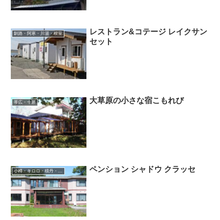
レストラン&コテージ レイクサン
釧路・阿寒・川湯・根室
セット
大草原の小さな宿こもれび
帯広・十勝
ペンション シャドウ クラッセ
小樽・キロロ・積丹・余市