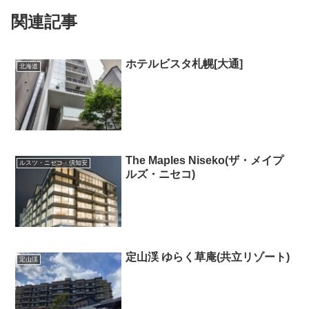
関連記事
ホテルビスタ札幌[大通]
北海道
The Maples Niseko(ザ・メイプ
ルスツ・ニセコ・倶知安
ルズ・ニセコ)
定山渓 ゆらく草庵(共立リゾート)
定山渓