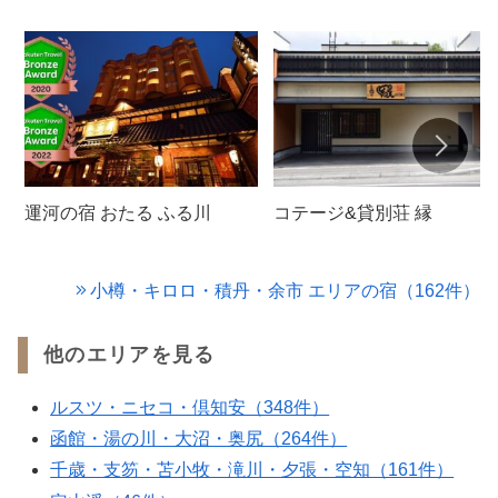
運河の宿 おたる ふる川
コテージ&貸別荘 縁
小樽・キロロ・積丹・余市 エリアの宿（162件）
他のエリアを見る
ルスツ・ニセコ・倶知安（348件）
函館・湯の川・大沼・奥尻（264件）
千歳・支笏・苫小牧・滝川・夕張・空知（161件）