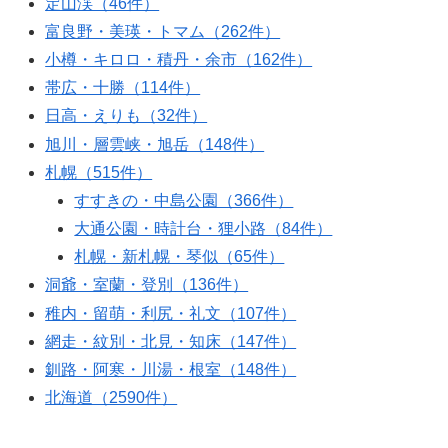
定山渓（46件）
富良野・美瑛・トマム（262件）
小樽・キロロ・積丹・余市（162件）
帯広・十勝（114件）
日高・えりも（32件）
旭川・層雲峡・旭岳（148件）
札幌（515件）
すすきの・中島公園（366件）
大通公園・時計台・狸小路（84件）
札幌・新札幌・琴似（65件）
洞爺・室蘭・登別（136件）
稚内・留萌・利尻・礼文（107件）
網走・紋別・北見・知床（147件）
釧路・阿寒・川湯・根室（148件）
北海道（2590件）