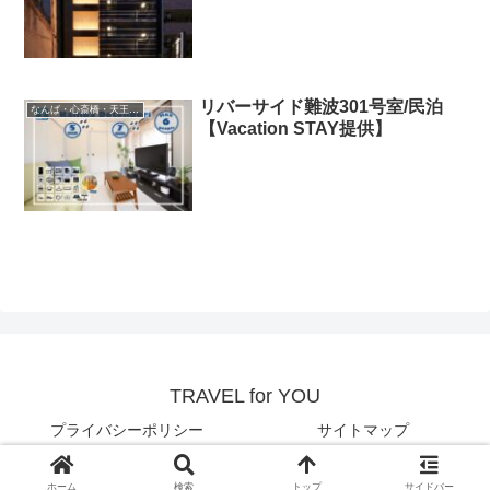
リバーサイド難波301号室/民泊
なんば・心斎橋・天王寺・阿倍野・長居
【Vacation STAY提供】
TRAVEL for YOU
プライバシーポリシー
サイトマップ
© TRAVEL for YOU.
ホーム
検索
トップ
サイドバー