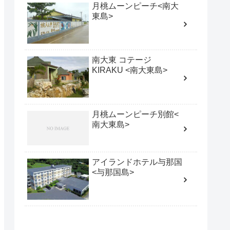
月桃ムーンピーチ<南大
東島>
南大東 コテージ
KIRAKU <南大東島>
月桃ムーンピーチ別館<
南大東島>
アイランドホテル与那国
<与那国島>