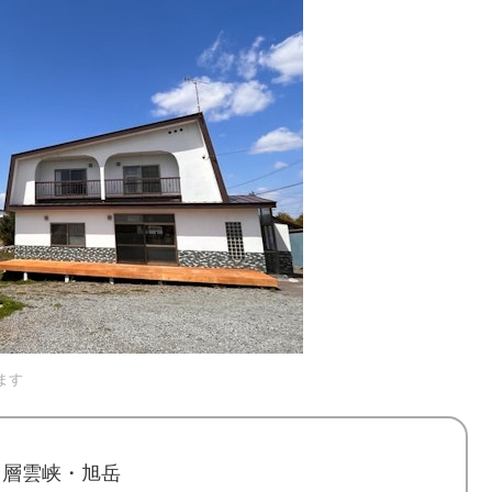
ます
・層雲峡・旭岳