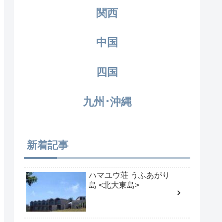
関西
中国
四国
九州･沖縄
新着記事
ハマユウ荘 うふあがり
島 <北大東島>