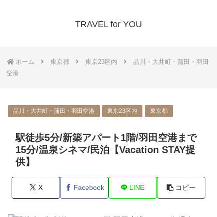
TRAVEL for YOU
ホーム
東京都
東京23区内
品川・大井町・蒲田・羽田
空港
品川・大井町・蒲田・羽田空港
東京23区内
東京都
駅徒歩5分/新築アパート1階/羽田空港まで
15分/温泉シネマ/民泊【Vacation STAY提
供】
X
Facebook
LINE
コピー