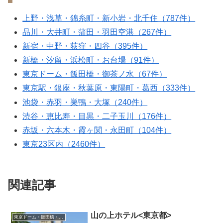
上野・浅草・錦糸町・新小岩・北千住（787件）
品川・大井町・蒲田・羽田空港（267件）
新宿・中野・荻窪・四谷（395件）
新橋・汐留・浜松町・お台場（91件）
東京ドーム・飯田橋・御茶ノ水（67件）
東京駅・銀座・秋葉原・東陽町・葛西（333件）
池袋・赤羽・巣鴨・大塚（240件）
渋谷・恵比寿・目黒・二子玉川（176件）
赤坂・六本木・霞ヶ関・永田町（104件）
東京23区内（2460件）
関連記事
山の上ホテル<東京都>
東京ドーム・飯田橋・御茶ノ水