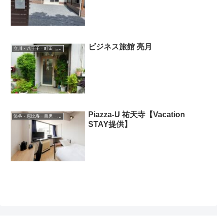
ビジネス旅館 亮月
立川・八王子・町田・府中・吉祥寺
Piazza-U 祐天寺【Vacation
渋谷・恵比寿・目黒・二子玉川
STAY提供】