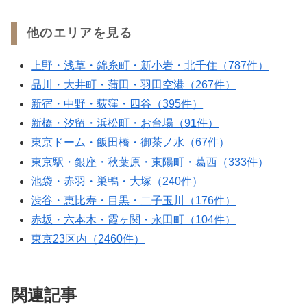
他のエリアを見る
上野・浅草・錦糸町・新小岩・北千住（787件）
品川・大井町・蒲田・羽田空港（267件）
新宿・中野・荻窪・四谷（395件）
新橋・汐留・浜松町・お台場（91件）
東京ドーム・飯田橋・御茶ノ水（67件）
東京駅・銀座・秋葉原・東陽町・葛西（333件）
池袋・赤羽・巣鴨・大塚（240件）
渋谷・恵比寿・目黒・二子玉川（176件）
赤坂・六本木・霞ヶ関・永田町（104件）
東京23区内（2460件）
関連記事