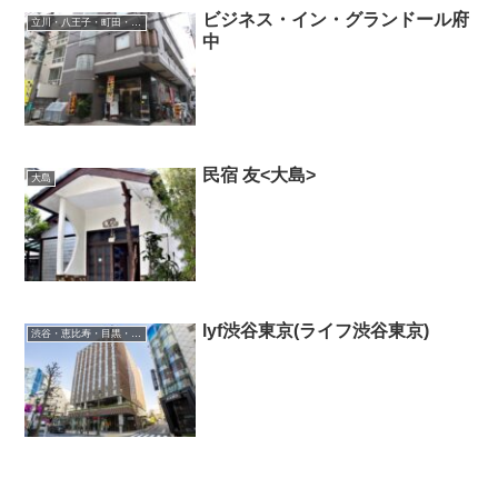
ビジネス・イン・グランドール府
立川・八王子・町田・府中・吉祥寺
中
民宿 友<大島>
大島
lyf渋谷東京(ライフ渋谷東京)
渋谷・恵比寿・目黒・二子玉川