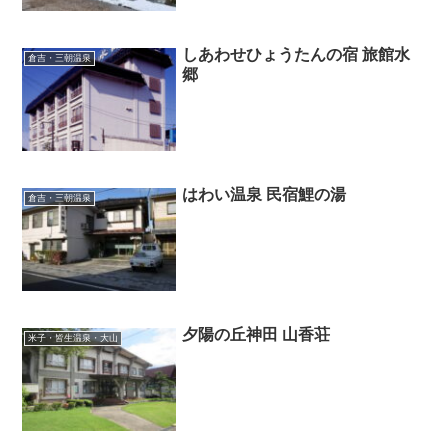
しあわせひょうたんの宿 旅館水
倉吉・三朝温泉
郷
はわい温泉 民宿鯉の湯
倉吉・三朝温泉
夕陽の丘神田 山香荘
米子・皆生温泉・大山