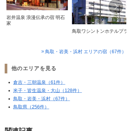
岩井温泉 浪漫伝承の宿 明石
家
鳥取ワシントンホテルプラ
鳥取・岩美・浜村 エリアの宿（67件）
他のエリアを見る
倉吉・三朝温泉（61件）
米子・皆生温泉・大山（128件）
鳥取・岩美・浜村（67件）
鳥取県（256件）
関連記事