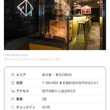
出典:RakutenTravel
当サイトにはプロモーションが含まれています
エリア
東京都
東京23区内
住所
〒166-0002 東京都杉並区高円寺北2-4-7
アクセス
高円寺駅から徒歩約1分
客室
2室
チェックイン
16:00