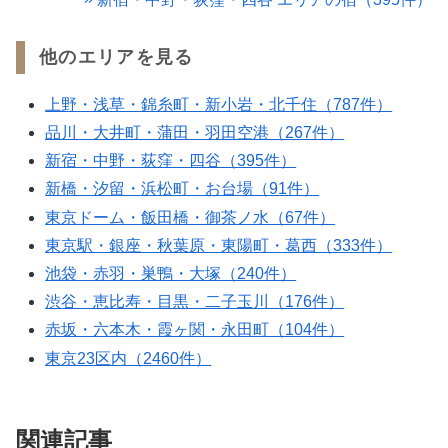
他のエリアを見る
上野・浅草・錦糸町・新小岩・北千住（787件）
品川・大井町・蒲田・羽田空港（267件）
新宿・中野・荻窪・四谷（395件）
新橋・汐留・浜松町・お台場（91件）
東京ドーム・飯田橋・御茶ノ水（67件）
東京駅・銀座・秋葉原・東陽町・葛西（333件）
池袋・赤羽・巣鴨・大塚（240件）
渋谷・恵比寿・目黒・二子玉川（176件）
赤坂・六本木・霞ヶ関・永田町（104件）
東京23区内（2460件）
関連記事