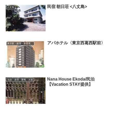
民宿 朝日荘 <八丈島>
八丈島
アパホテル〈東京西葛西駅前〉
東京駅・銀座・秋葉原・東陽町・葛西
Nana House Ekoda/民泊
池袋・赤羽・巣鴨・大塚
【Vacation STAY提供】