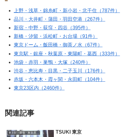
上野・浅草・錦糸町・新小岩・北千住（787件）
品川・大井町・蒲田・羽田空港（267件）
新宿・中野・荻窪・四谷（395件）
新橋・汐留・浜松町・お台場（91件）
東京ドーム・飯田橋・御茶ノ水（67件）
東京駅・銀座・秋葉原・東陽町・葛西（333件）
池袋・赤羽・巣鴨・大塚（240件）
渋谷・恵比寿・目黒・二子玉川（176件）
赤坂・六本木・霞ヶ関・永田町（104件）
東京23区内（2460件）
関連記事
TSUKI 東京
東京駅・銀座・秋葉原・東陽町・葛西