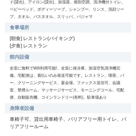
ド(貸出)、アイロン(貸出)、加湿器、個別空調、洗浄機付トイレ、
ベビーベッド、ボディーソープ、シャンプー、リンス、洗顔ソー
プ、タオル、バスタオル、スリッパ、パジャマ
食事場所
[朝食] レストラン(バイキング)
[夕食] レストラン
館内設備
全室に無料でWifi利用可能!、全室に保冷庫、加湿空気清浄機完
備、宅配便は、着払いのみ発送可能です。レストラン、喫茶、バ
ー、クリーニングサービス、宴会場、ファックス送信可、会議
室、禁煙ルーム、マッサージサービス、モーニングコール、宅配
便、自動販売機、コインランドリー(有料)、駐車場あり
身障者設備
車椅子可、貸出用車椅子、バリアフリー用トイレ、バ
リアフリールーム