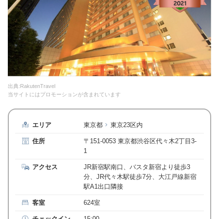
出典:RakutenTravel
当サイトにはプロモーションが含まれています
エリア
東京都
東京23区内
住所
〒151-0053 東京都渋谷区代々木2丁目3-
1
アクセス
JR新宿駅南口、バスタ新宿より徒歩3
分、JR代々木駅徒歩7分、大江戸線新宿
駅A1出口隣接
客室
624室
チェックイン
15:00