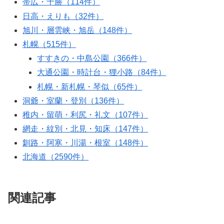
帯広・十勝（114件）
日高・えりも（32件）
旭川・層雲峡・旭岳（148件）
札幌（515件）
すすきの・中島公園（366件）
大通公園・時計台・狸小路（84件）
札幌・新札幌・琴似（65件）
洞爺・室蘭・登別（136件）
稚内・留萌・利尻・礼文（107件）
網走・紋別・北見・知床（147件）
釧路・阿寒・川湯・根室（148件）
北海道（2590件）
関連記事