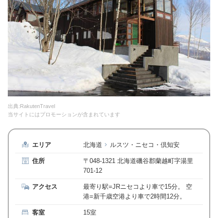
出典:RakutenTravel
当サイトにはプロモーションが含まれています
エリア
北海道
ルスツ・ニセコ・倶知安
住所
〒048-1321 北海道磯谷郡蘭越町字湯里
701-12
アクセス
最寄り駅=JRニセコより車で15分。 空
港=新千歳空港より車で2時間12分。
客室
15室