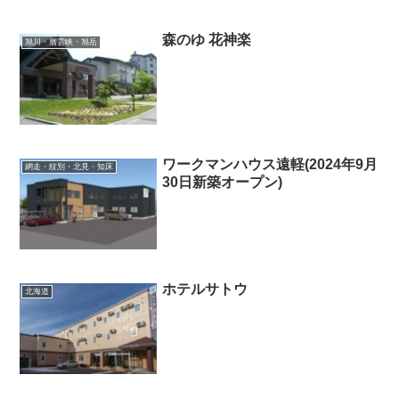
森のゆ 花神楽
旭川・層雲峡・旭岳
ワークマンハウス遠軽(2024年9月
網走・紋別・北見・知床
30日新築オープン)
ホテルサトウ
北海道