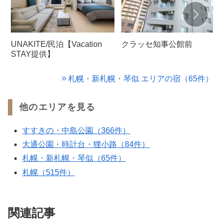
UNAKITE/民泊【Vacation
クラッセ知事公館前
STAY提供】
札幌・新札幌・琴似 エリアの宿（65件）
他のエリアを見る
すすきの・中島公園（366件）
大通公園・時計台・狸小路（84件）
札幌・新札幌・琴似（65件）
札幌（515件）
関連記事