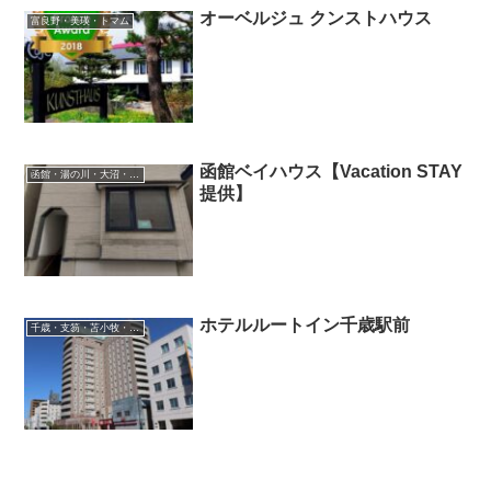
オーベルジュ クンストハウス
富良野・美瑛・トマム
函館ベイハウス【Vacation STAY
函館・湯の川・大沼・奥尻
提供】
ホテルルートイン千歳駅前
千歳・支笏・苫小牧・滝川・夕張・空知