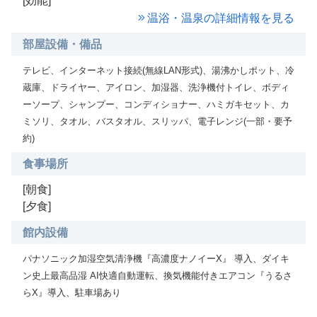
[効能]
温浴・温泉の詳細情報を見る
部屋設備・備品
テレビ、インターネット接続(無線LAN形式)、湯沸かしポット、冷
蔵庫、ドライヤー、アイロン、加湿器、洗浄機付トイレ、ボディ
ーソープ、シャンプー、コンディショナー、ハミガキセット、カ
ミソリ、タオル、バスタオル、スリッパ、電子レンジ(一部・要予
約)
食事場所
[朝食]
[夕食]
館内設備
パナソニック加湿空気清浄機『高濃度ナノイーX』 導入、ダイキ
ン史上最高品湿 AI快適自動運転、換気機能付きエアコン『うるさ
らX』導入、駐車場あり