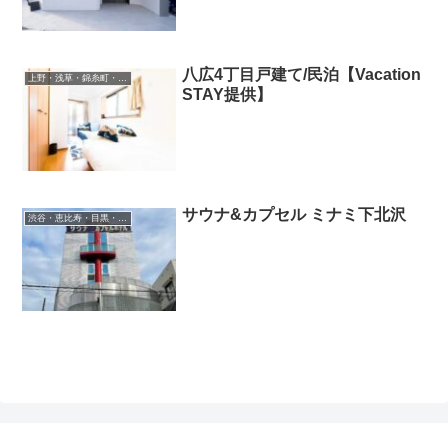
八広4丁目戸建て/民泊【Vacation
上野・浅草・錦糸町・新小岩・北千住
STAY提供】
サウナ&カプセル ミナミ下北沢
渋谷・恵比寿・目黒・二子玉川