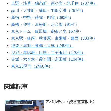
上野・浅草・錦糸町・新小岩・北千住（787件）
品川・大井町・蒲田・羽田空港（267件）
新宿・中野・荻窪・四谷（395件）
新橋・汐留・浜松町・お台場（91件）
東京ドーム・飯田橋・御茶ノ水（67件）
東京駅・銀座・秋葉原・東陽町・葛西（333件）
池袋・赤羽・巣鴨・大塚（240件）
渋谷・恵比寿・目黒・二子玉川（176件）
赤坂・六本木・霞ヶ関・永田町（104件）
東京23区内（2460件）
関連記事
アパホテル〈渋谷道玄坂上〉
渋谷・恵比寿・目黒・二子玉川