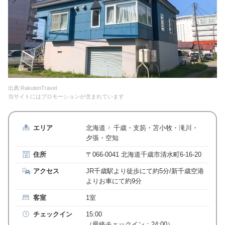
出典:RakutenTravel
当サイトにはプロモーションが含まれています
エリア
北海道
千歳・支笏・苫小牧・滝川・
夕張・空知
住所
〒066-0041 北海道千歳市清水町6-16-20
アクセス
JR千歳駅より徒歩にて約5分/新千歳空港
よりお車にて約9分
客室
1室
チェックイン
15:00
（最終チェックイン：24:00）