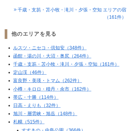
千歳・支笏・苫小牧・滝川・夕張・空知 エリアの宿
（161件）
他のエリアを見る
ルスツ・ニセコ・倶知安（348件）
函館・湯の川・大沼・奥尻（264件）
千歳・支笏・苫小牧・滝川・夕張・空知（161件）
定山渓（46件）
富良野・美瑛・トマム（262件）
小樽・キロロ・積丹・余市（162件）
帯広・十勝（114件）
日高・えりも（32件）
旭川・層雲峡・旭岳（148件）
札幌（515件）
すすきの・中島公園（366件）