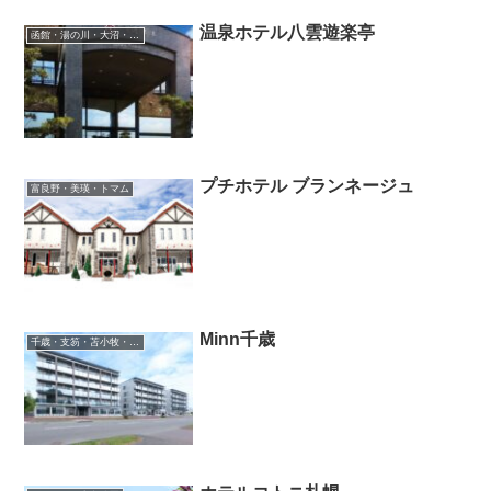
温泉ホテル八雲遊楽亭
函館・湯の川・大沼・奥尻
プチホテル ブランネージュ
富良野・美瑛・トマム
Minn千歳
千歳・支笏・苫小牧・滝川・夕張・空知