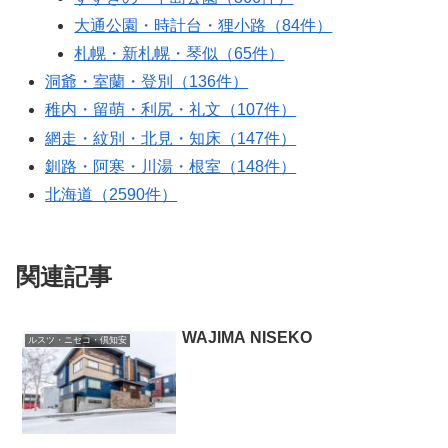
大通公園・時計台・狸小路（84件）
札幌・新札幌・琴似（65件）
洞爺・室蘭・登別（136件）
稚内・留萌・利尻・礼文（107件）
網走・紋別・北見・知床（147件）
釧路・阿寒・川湯・根室（148件）
北海道（2590件）
関連記事
WAJIMA NISEKO
ルスツ・ニセコ・倶知安