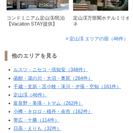
コンドミニアム定山渓/民泊
定山渓万世閣ホテルミリオ
【Vacation STAY提供】
ネ
定山渓 エリアの宿（46件）
他のエリアを見る
ルスツ・ニセコ・倶知安（348件）
函館・湯の川・大沼・奥尻（264件）
千歳・支笏・苫小牧・滝川・夕張・空知（161件）
定山渓（46件）
富良野・美瑛・トマム（262件）
小樽・キロロ・積丹・余市（162件）
帯広・十勝（114件）
日高・えりも（32件）