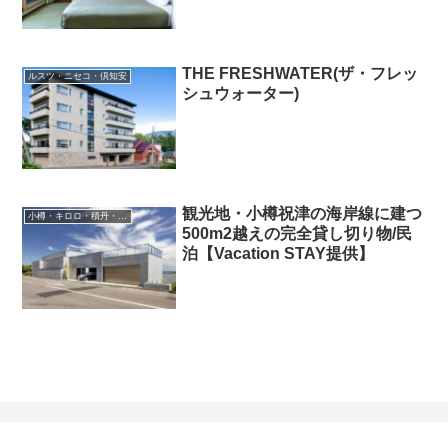
THE FRESHWATER(ザ・フレッ
ルスツ・ニセコ・倶知安
シュウォーター)
観光地・小樽祝津の海岸線に建つ
小樽・キロロ・積丹・余市
500m2越えの完全貸し切り物/民
泊【Vacation STAY提供】