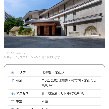
出典:RakutenTravel
当サイトにはプロモーションが含まれています
エリア
北海道
定山渓
住所
〒061-2302 北海道札幌市南区定山渓温
泉東3-231
アクセス
新千歳空港よりお車にて約80分
客室
26室