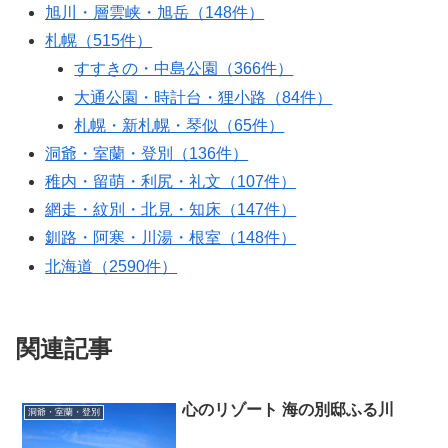
旭川・層雲峡・旭岳（148件）
札幌（515件）
すすきの・中島公園（366件）
大通公園・時計台・狸小路（84件）
札幌・新札幌・琴似（65件）
洞爺・室蘭・登別（136件）
稚内・留萌・利尻・礼文（107件）
網走・紋別・北見・知床（147件）
釧路・阿寒・川湯・根室（148件）
北海道（2590件）
関連記事
心のリゾート 海の別邸ふる川
洞爺・室蘭・登別