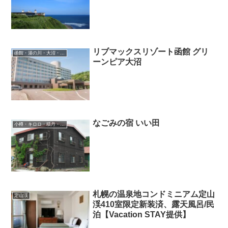
リブマックスリゾート函館 グリ
函館・湯の川・大沼・奥尻
ーンピア大沼
なごみの宿 いい田
小樽・キロロ・積丹・余市
札幌の温泉地コンドミニアム定山
定山渓
渓410室限定新装済、露天風呂/民
泊【Vacation STAY提供】