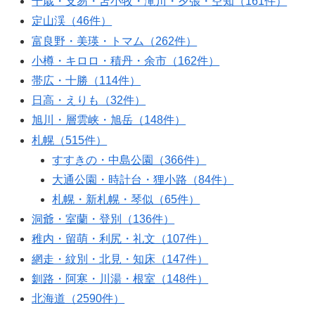
千歳・支笏・苫小牧・滝川・夕張・空知（161件）
定山渓（46件）
富良野・美瑛・トマム（262件）
小樽・キロロ・積丹・余市（162件）
帯広・十勝（114件）
日高・えりも（32件）
旭川・層雲峡・旭岳（148件）
札幌（515件）
すすきの・中島公園（366件）
大通公園・時計台・狸小路（84件）
札幌・新札幌・琴似（65件）
洞爺・室蘭・登別（136件）
稚内・留萌・利尻・礼文（107件）
網走・紋別・北見・知床（147件）
釧路・阿寒・川湯・根室（148件）
北海道（2590件）