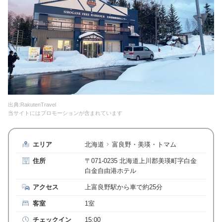
出典:RakutenTravel
当サイトにはプロモーションが含まれています
エリア
北海道
富良野・美瑛・トマム
住所
〒071-0235 北海道上川郡美瑛町字白金
白金自由港ホテル
アクセス
上富良野駅から車で約25分
客室
1室
チェックイン
15:00