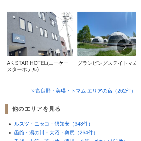
AK STAR HOTEL(エーケー
グランピングステイトマム
スターホテル)
富良野・美瑛・トマム エリアの宿（262件）
他のエリアを見る
ルスツ・ニセコ・倶知安（348件）
函館・湯の川・大沼・奥尻（264件）