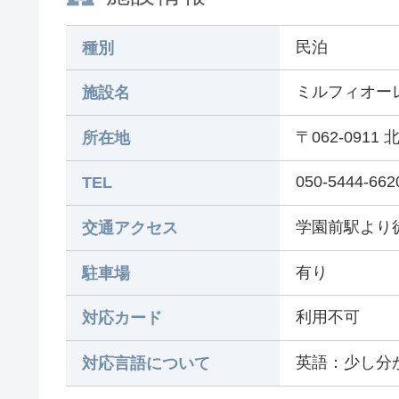
民泊
種別
ミルフィオーレ学
施設名
〒062-091
所在地
050-5444-662
TEL
学園前駅より
交通アクセス
有り
駐車場
利用不可
対応カード
英語：少し分
対応言語について