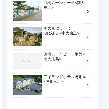
月桃ムーンピーチ<南大
東島>
南大東 コテージ
KIRAKU <南大東島>
月桃ムーンピーチ別館<
南大東島>
アイランドホテル与那国
<与那国島>