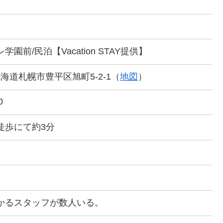
園前/民泊【Vacation STAY提供】
1 北海道札幌市豊平区旭町5-2-1（
地図
）
0
徒歩にて約3分
かるスタッフが数人いる。