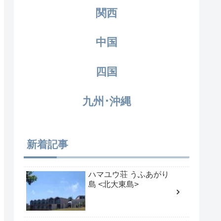
関西
中国
四国
九州･沖縄
新着記事
ハマユウ荘 うふあがり
島 <北大東島>