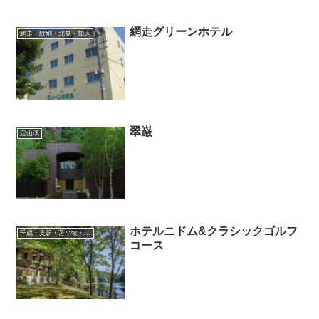
網走グリーンホテル
網走・紋別・北見・知床
翠巌
定山渓
ホテルニドム&クラシックゴルフ
千歳・支笏・苫小牧・滝川・夕張・空知
コース