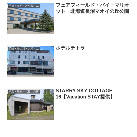
フェアフィールド・バイ・マリオ
千歳・支笏・苫小牧・滝川・夕張・空知
ット・北海道長沼マオイの丘公園
ホテルテトラ
函館・湯の川・大沼・奥尻
STARRY SKY COTTAGE
網走・紋別・北見・知床
16【Vacation STAY提供】