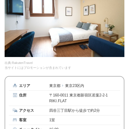
出典:RakutenTravel
当サイトにはプロモーションが含まれています
エリア
東京都
東京23区内
住所
〒160-0011 東京都新宿区若葉2-2-1
RIKI.FLAT
アクセス
四谷三丁目駅から徒歩で約2分
客室
1室