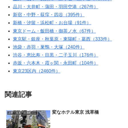
品川・大井町・蒲田・羽田空港（267件）
新宿・中野・荻窪・四谷（395件）
新橋・汐留・浜松町・お台場（91件）
東京ドーム・飯田橋・御茶ノ水（67件）
東京駅・銀座・秋葉原・東陽町・葛西（333件）
池袋・赤羽・巣鴨・大塚（240件）
渋谷・恵比寿・目黒・二子玉川（176件）
赤坂・六本木・霞ヶ関・永田町（104件）
東京23区内（2460件）
関連記事
変なホテル東京 浅草橋
上野・浅草・錦糸町・新小岩・北千住