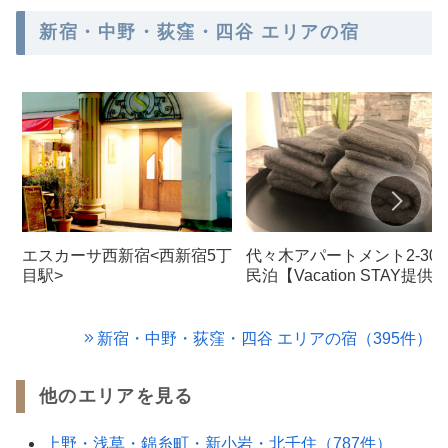
新宿・中野・荻窪・四谷 エリアの宿
エスカーサ西新宿<西新宿5丁
代々木アパートメント2-301
目駅>
民泊【Vacation STAY提供
新宿・中野・荻窪・四谷 エリアの宿（395件）
他のエリアを見る
上野・浅草・錦糸町・新小岩・北千住（787件）