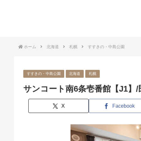
ホーム
北海道
札幌
すすきの・中島公園
すすきの・中島公園
北海道
札幌
サンコート南6条壱番館【J1】/民泊
X
Facebook