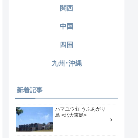
関西
中国
四国
九州･沖縄
新着記事
ハマユウ荘 うふあがり
島 <北大東島>