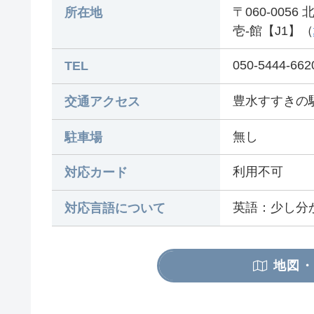
〒060-005
所在地
壱-館【J1】（
050-5444-662
TEL
豊水すすきの
交通アクセス
無し
駐車場
利用不可
対応カード
英語：少し分
対応言語について
地図・