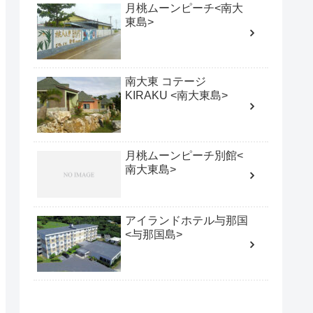
月桃ムーンピーチ<南大
東島>
南大東 コテージ
KIRAKU <南大東島>
月桃ムーンピーチ別館<
南大東島>
アイランドホテル与那国
<与那国島>