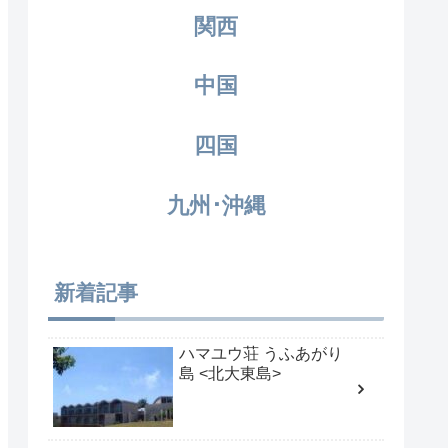
関西
中国
四国
九州･沖縄
新着記事
ハマユウ荘 うふあがり
島 <北大東島>