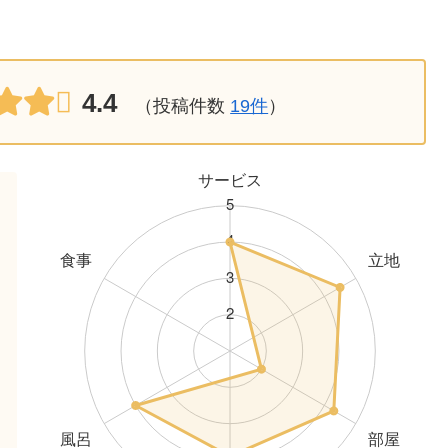
4.4
（投稿件数
19件
）