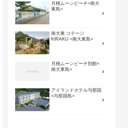
月桃ムーンピーチ<南大
東島>
南大東 コテージ
KIRAKU <南大東島>
月桃ムーンピーチ別館<
南大東島>
アイランドホテル与那国
<与那国島>