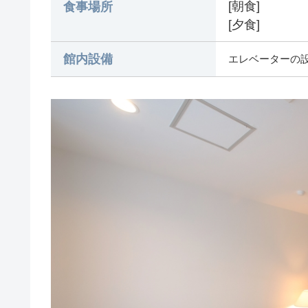
[朝食]
食事場所
[夕食]
館内設備
エレベーターの