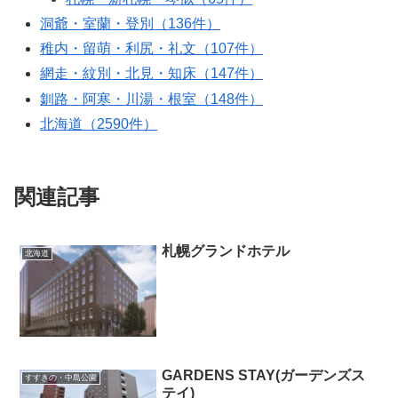
洞爺・室蘭・登別（136件）
稚内・留萌・利尻・礼文（107件）
網走・紋別・北見・知床（147件）
釧路・阿寒・川湯・根室（148件）
北海道（2590件）
関連記事
札幌グランドホテル
北海道
GARDENS STAY(ガーデンズス
すすきの・中島公園
テイ)