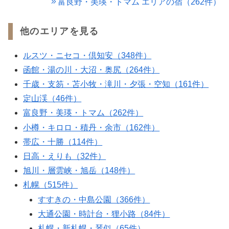
富良野・美瑛・トマム エリアの宿（262件）
他のエリアを見る
ルスツ・ニセコ・倶知安（348件）
函館・湯の川・大沼・奥尻（264件）
千歳・支笏・苫小牧・滝川・夕張・空知（161件）
定山渓（46件）
富良野・美瑛・トマム（262件）
小樽・キロロ・積丹・余市（162件）
帯広・十勝（114件）
日高・えりも（32件）
旭川・層雲峡・旭岳（148件）
札幌（515件）
すすきの・中島公園（366件）
大通公園・時計台・狸小路（84件）
札幌・新札幌・琴似（65件）