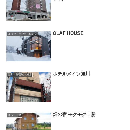
OLAF HOUSE
ルスツ・ニセコ・倶知安
ホテルメイツ旭川
旭川・層雲峡・旭岳
畑の宿 モクモク十勝
帯広・十勝