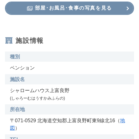
部屋･お風呂･食事の写真を見る
施設情報
種別
ペンション
施設名
シャロームハウス上富良野
(しゃろーむはうすかみふらの)
所在地
〒071-0529 北海道空知郡上富良野町東9線北16（
地
図
）