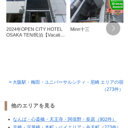
2024年OPEN CITY HOTEL
Minn十三
OSAKA TEN/民泊【Vacation
STAY提供】
大阪駅・梅田・ユニバーサルシティ・尼崎 エリアの宿
（273件）
他のエリアを見る
なんば・心斎橋・天王寺・阿倍野・長居（902件）
京橋・淀屋橋・本町・ベイエリア・弁天町（273件）