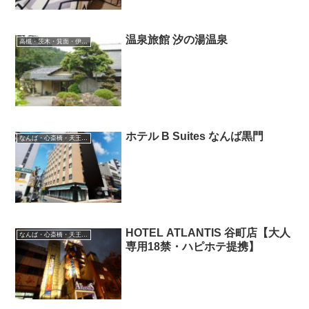
温泉旅館 汐の湯温泉
高槻・茨木・箕面・伊丹空港
ホテル B Suites なんば黒門
なんば・心斎橋・天王寺・阿倍野・長居
HOTEL ATLANTIS 谷町店【大人
なんば・心斎橋・天王寺・阿倍野・長居
専用18禁・ハピホテ提携】