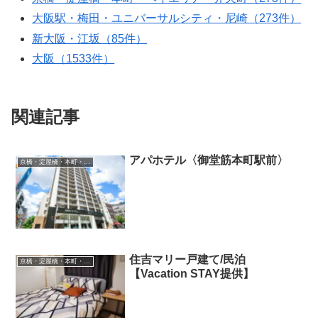
大阪駅・梅田・ユニバーサルシティ・尼崎（273件）
新大阪・江坂（85件）
大阪（1533件）
関連記事
アパホテル〈御堂筋本町駅前〉
京橋・淀屋橋・本町・ベイエリア・弁天町
住吉マリー戸建て/民泊
京橋・淀屋橋・本町・ベイエリア・弁天町
【Vacation STAY提供】