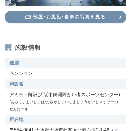
部屋･お風呂･食事の写真を見る
施設情報
種別
ペンション
施設名
アミティ舞洲(大阪市舞洲障がい者スポーツセンター)
(あみてぃまいしま(おおさかしまいしましょうがいしゃすぽーつ
せんたー))
所在地
〒554-0041 大阪府大阪市此花区北港白津2-1-46（
地