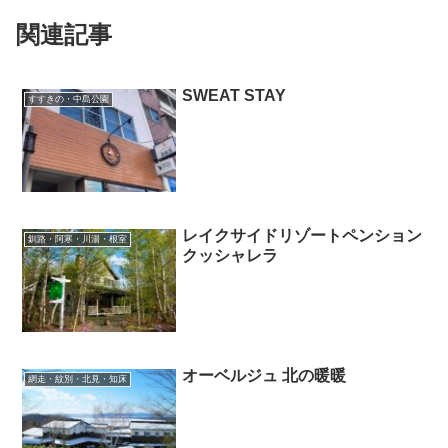
関連記事
SWEAT STAY
すすきの・中島公園
レイクサイドリゾートペンション
釧路・阿寒・川湯・根室
クッシャレラ
オーベルジュ 北の暖暖
網走・紋別・北見・知床