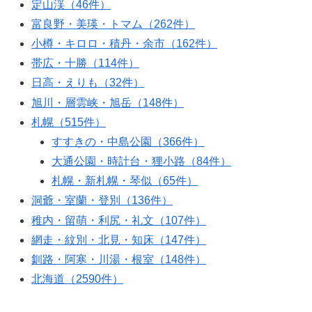
定山渓（46件）
富良野・美瑛・トマム（262件）
小樽・キロロ・積丹・余市（162件）
帯広・十勝（114件）
日高・えりも（32件）
旭川・層雲峡・旭岳（148件）
札幌（515件）
すすきの・中島公園（366件）
大通公園・時計台・狸小路（84件）
札幌・新札幌・琴似（65件）
洞爺・室蘭・登別（136件）
稚内・留萌・利尻・礼文（107件）
網走・紋別・北見・知床（147件）
釧路・阿寒・川湯・根室（148件）
北海道（2590件）