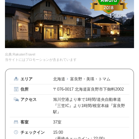
出典:RakutenTravel
当サイトにはプロモーションが含まれています
エリア
北海道
富良野・美瑛・トマム
住所
〒076-0017 北海道富良野市下御料2002
アクセス
旭川空港より車で1時間/道央自動車道
『三笠IC』より1時間/根室本線『富良野
駅』
客室
37室
チェックイン
15:00
（最終チェックイン：22:00）