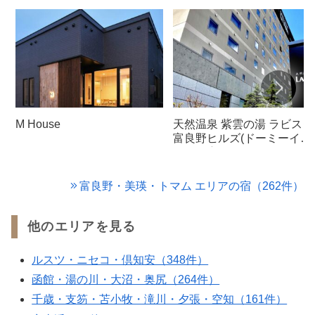
M House
天然温泉 紫雲の湯 ラビスタ
富良野ヒルズ(ドーミーイ
ン・御宿野乃 ホテルズグル
ープ)
富良野・美瑛・トマム エリアの宿（262件）
他のエリアを見る
ルスツ・ニセコ・倶知安（348件）
函館・湯の川・大沼・奥尻（264件）
千歳・支笏・苫小牧・滝川・夕張・空知（161件）