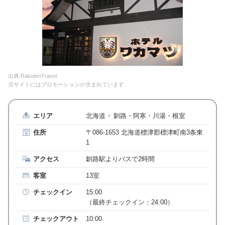
出典:RakutenTravel
当サイトにはプロモーションが含まれています
エリア
北海道
釧路・阿寒・川湯・根室
住所
〒086-1653 北海道標津郡標津町南3条東
1
アクセス
釧路駅よりバスで2時間
客室
13室
チェックイン
15:00
（最終チェックイン：24:00）
チェックアウト
10:00