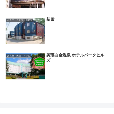
新雪
ルスツ・ニセコ・倶知安
美瑛白金温泉 ホテルパークヒル
富良野・美瑛・トマム
ズ