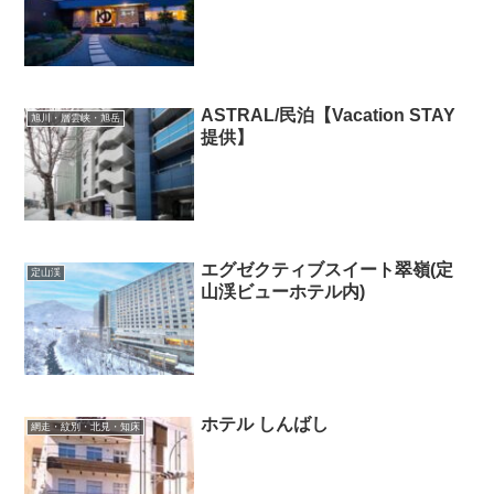
ASTRAL/民泊【Vacation STAY
旭川・層雲峡・旭岳
提供】
エグゼクティブスイート翠嶺(定
定山渓
山渓ビューホテル内)
ホテル しんばし
網走・紋別・北見・知床