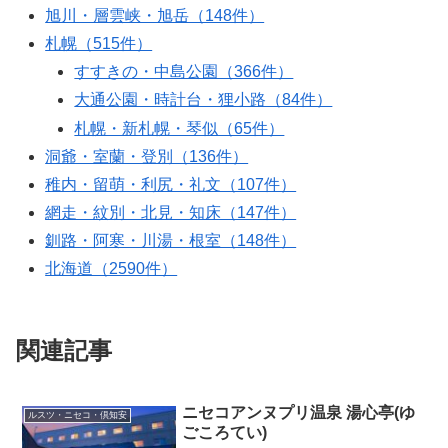
旭川・層雲峡・旭岳（148件）
札幌（515件）
すすきの・中島公園（366件）
大通公園・時計台・狸小路（84件）
札幌・新札幌・琴似（65件）
洞爺・室蘭・登別（136件）
稚内・留萌・利尻・礼文（107件）
網走・紋別・北見・知床（147件）
釧路・阿寒・川湯・根室（148件）
北海道（2590件）
関連記事
ニセコアンヌプリ温泉 湯心亭(ゆ
ルスツ・ニセコ・倶知安
ごころてい)