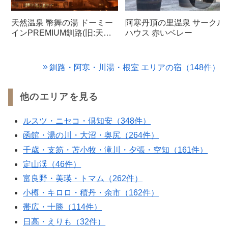
天然温泉 幣舞の湯 ドーミー
阿寒丹頂の里温泉 サークル
インPREMIUM釧路(旧:天然
ハウス 赤いベレー
温泉 幣舞の湯 ラビスタ釧路
川)
釧路・阿寒・川湯・根室 エリアの宿（148件）
他のエリアを見る
ルスツ・ニセコ・倶知安（348件）
函館・湯の川・大沼・奥尻（264件）
千歳・支笏・苫小牧・滝川・夕張・空知（161件）
定山渓（46件）
富良野・美瑛・トマム（262件）
小樽・キロロ・積丹・余市（162件）
帯広・十勝（114件）
日高・えりも（32件）