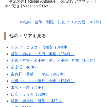
【交流の宿】Rishiri Anthique
Toji Stay アズマシーナ
Inn/民泊【Vacation STAY提
供】
稚内・留萌・利尻・礼文 エリアの宿（107件）
他のエリアを見る
ルスツ・ニセコ・倶知安（348件）
函館・湯の川・大沼・奥尻（264件）
千歳・支笏・苫小牧・滝川・夕張・空知（161件）
定山渓（46件）
富良野・美瑛・トマム（262件）
小樽・キロロ・積丹・余市（162件）
帯広・十勝（114件）
日高・えりも（32件）
旭川・層雲峡・旭岳（148件）