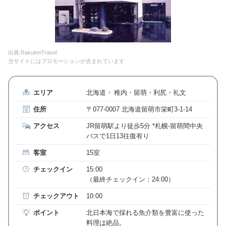
出典:RakutenTravel
当サイトにはプロモーションが含まれています
エリア
北海道
稚内・留萌・利尻・礼文
住所
〒077-0007 北海道留萌市栄町3-1-14
アクセス
JR留萌駅より徒歩5分 *札幌-留萌間中央
バスで1日13往復有り
客室
15室
チェックイン
15:00
（最終チェックイン：24:00）
チェックアウト
10:00
ポイント
北日本海で採れる魚介類を豊富に使った
料理は絶品。