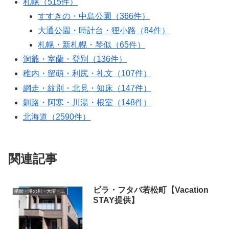
札幌（515件）
すすきの・中島公園（366件）
大通公園・時計台・狸小路（84件）
札幌・新札幌・琴似（65件）
洞爺・室蘭・登別（136件）
稚内・留萌・利尻・礼文（107件）
網走・紋別・北見・知床（147件）
釧路・阿寒・川湯・根室（148件）
北海道（2590件）
関連記事
ビラ・フタバ若松町【Vacation
函館・湯の川・大沼・奥尻
STAY提供】