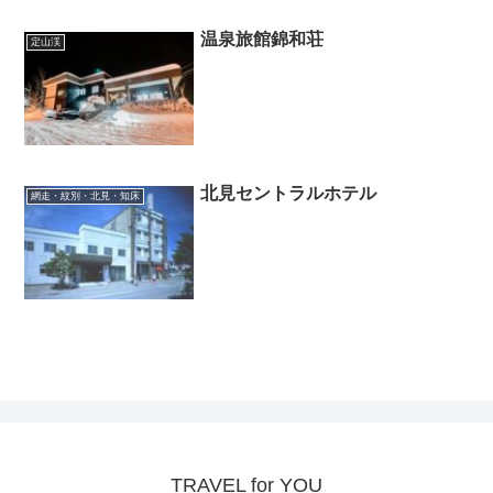
温泉旅館錦和荘
定山渓
北見セントラルホテル
網走・紋別・北見・知床
TRAVEL for YOU